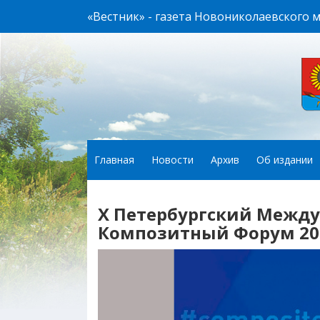
«Вестник» - газета Новониколаевского 
Главная
Новости
Архив
Об издании
Х Петербургский Меж
Композитный Форум 202