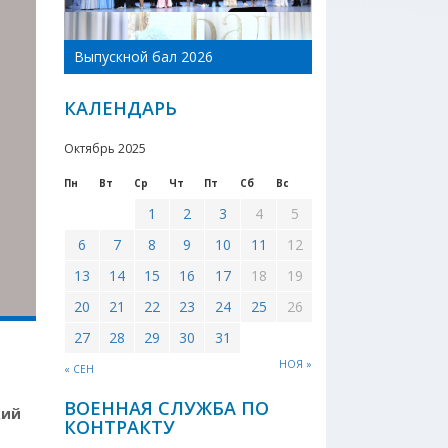
День Новоникол
Выпускной бал 2026
района 2026
КАЛЕНДАРЬ
Октябрь 2025
Пн
Вт
Ср
Чт
Пт
Сб
Вс
1
2
3
4
5
6
7
8
9
10
11
12
13
14
15
16
17
18
19
20
21
22
23
24
25
26
27
28
29
30
31
НОЯ »
« СЕН
ВОЕННАЯ СЛУЖБА ПО
кий
КОНТРАКТУ