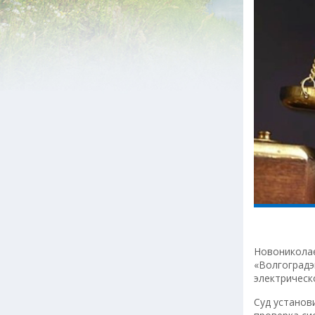
Новониколае
«Волгоградэ
электрическ
Суд установ