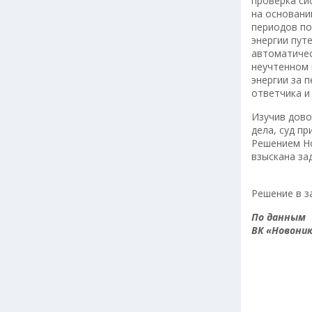
проверка си
на основани
периодов по
энергии пут
автоматичес
неучтенном 
энергии за п
ответчика и
Изучив дово
дела, суд п
Решением Но
взыскана за
Решение в з
По данным
ВК «Новоник