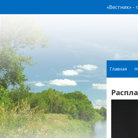
«Вестник» -
Главная
Н
Распл