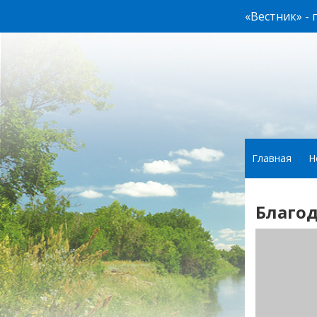
«Вестник» -
Главная
Н
Благод