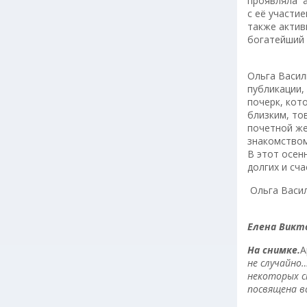
проявляла а
с её участи
также актив
богатейший 
Ольга Васил
публикации,
почерк, кот
близким, то
почетной же
знакомством
В этот осен
долгих и сч
Ольга Васил
Елена Викт
На снимке.
А
не случайно
некоторых с
посвящена 