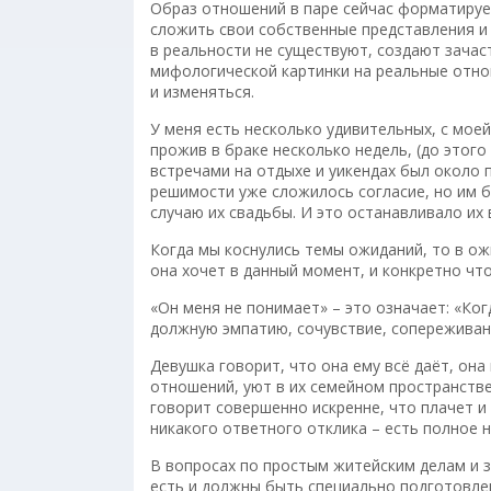
Образ отношений в паре сейчас форматируе
сложить свои собственные представления и
в реальности не существуют, создают зачас
мифологической картинки на реальные отно
и изменяться.
У меня есть несколько удивительных, с моей
прожив в браке несколько недель, (до этог
встречами на отдыхе и уикендах был около п
решимости уже сложилось согласие, но им 
случаю их свадьбы. И это останавливало их 
Когда мы коснулись темы ожиданий, то в ож
она хочет в данный момент, и конкретно чт
«Он меня не понимает» – это означает: «Ког
должную эмпатию, сочувствие, сопереживан
Девушка говорит, что она ему всё даёт, он
отношений, уют в их семейном пространстве
говорит совершенно искренне, что плачет и
никакого ответного отклика – есть полное 
В вопросах по простым житейским делам и з
есть и должны быть специально подготовлен