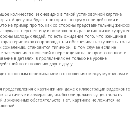
ьшое количество. И очевидно в такой установочной картине
зрыв. А девушка будет повторять по кругу свои действия и
то не пример про то, как со стороны представительниц женско
разрушают перспективу и возможность развития жизни супруже
стороны молодых людей, то есть ожидание того, что женщина в
 характеристиках сопровождать и обеспечивать эту жизнь толь
 сожалению, становится типичной. В том случае если не
 заземления отношений в переводе их на не просто ценности
вание в деталях, в проявлениях не только на уровне
действий по отношению друг к другу.
удет основным переживанием в отношениях между мужчинами и
 представления с картинки или даже с иллюстрации видеоконте
ак статичные и замерзшие, якобы они должны существовать
 и жизненных обстоятельств. Нет, картинка не ложится на
ошений.