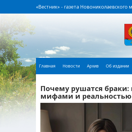
«Вестник» - газета Новониколаевского 
Главная
Новости
Архив
Об издании
Почему рушатся браки
мифами и реальностью