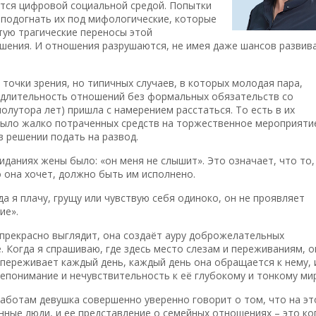
тся цифровой социальной средой. Попытки
 подогнать их под мифологические, которые
тую трагические переносы этой
шения. И отношения разрушаются, не имея даже шансов развив
 точки зрения, но типичных случаев, в которых молодая пара,
о длительность отношений без формальных обязательств со
олутора лет) пришла с намерением расстаться. То есть в их
было жалко потраченных средств на торжественное мероприяти
в решении подать на развод.
иданиях жены было: «он меня не слышит». Это означает, что то,
о она хочет, должно быть им исполнено.
да я плачу, грущу или чувствую себя одиноко, он не проявляет
ие».
а прекрасно выглядит, она создаёт ауру доброжелательных
. Когда я спрашиваю, где здесь место слезам и переживаниям, о
 переживает каждый день, каждый день она обращается к нему, 
непонимание и нечувствительность к её глубокому и тонкому мир
аботам девушка совершенно уверенно говорит о том, что на эт
ные люди, и ее представление о семейных отношениях – это ко