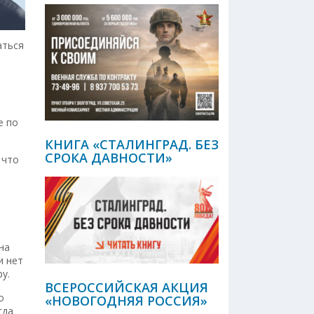
аться
е по
КНИГА «СТАЛИНГРАД. БЕЗ
СРОКА ДАВНОСТИ»
 что
на
и нет
у.
ВСЕРОССИЙСКАЯ АКЦИЯ
о
«НОВОГОДНЯЯ РОССИЯ»
гда