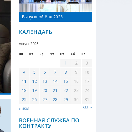
День Новоникол
Выпускной бал 2026
района 2026
КАЛЕНДАРЬ
Август 2025
Пн
Вт
Ср
Чт
Пт
Сб
Вс
1
2
3
4
5
6
7
8
9
10
11
12
13
14
15
16
17
18
19
20
21
22
23
24
25
26
27
28
29
30
31
СЕН »
« ИЮЛ
ВОЕННАЯ СЛУЖБА ПО
КОНТРАКТУ