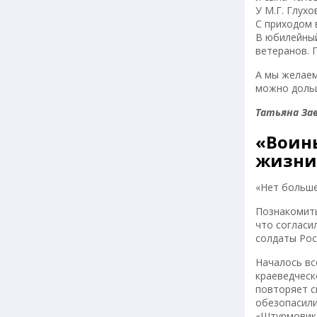
У М.Г. Глухо
С приходом 
В юбилейный
ветеранов. 
А мы желаем
можно дольш
Татьяна За
«Воины
жизни
«Нет больше
Познакомить
что согласил
солдаты Рос
Началось вс
краеведческ
повторяет с
обезопасили
«Штурмовик»