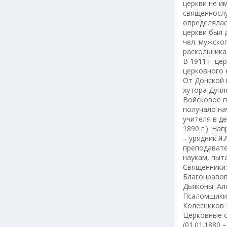
церкви не и
священносл
определялась
церкви был д
чел. мужског
раскольника,
В 1911 г. це
церковного 
От Донской 
хутора Дупля
Войсковое п
получало на
учителя в д
1890 г.). Н
– урядник Я.
преподавате
наукам, пыт
Священники: 
Благонравов
Дьяконы: Ал
Псаломщики:
Колесников 
Церковные с
(01.01.1880 