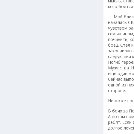
мысль, став
кого боятся
— Мой близк
началась СВ
чувством ра
семьянином,
починить, к
боец. Стал 
закончилась
следующий к
Погиб герое
Мужества. Н
ещё один мо
Сейчас выпо
одной из них
стороне.
Не может ос
В боях за П
А потом пом
ребят. Если 
долгое лече