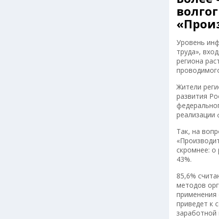
волгог
«Прои
Уровень инф
труда», вхо
региона рас
проводимого
Жители реги
развития Ро
федеральног
реализации 
Так, на воп
«Производит
скромнее: о
43%.
85,6% счита
методов орг
применения 
приведет к 
заработной 