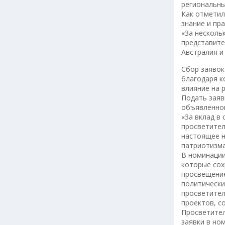
региональны
Как отметил
знание и пр
«За несколь
представите
Австралия и
Сбор заявок
благодаря к
влияние на 
Подать заяв
объявленном
«За вклад в
просветител
настоящее н
патриотизма
В номинации
которые сох
просвещение
политически
просветител
проектов, с
Просветител
заявки в но