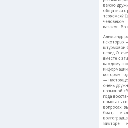
важно дружи
общаться с 
теряемся? Е
человеком —
казаков. Вот
Александр р
некоторых —
штурмовой б
перед Отече
вместе с эт
каждому сво
информации 
которым год
— настоящем
очень дружн
позывной «В
года восста
помогать св
вопросах, в
брат, — и с
волгоградца
Викторе — н