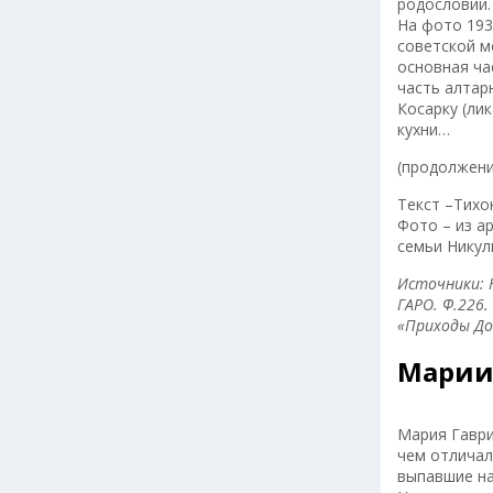
родословий.
На фото 193
советской м
основная ча
часть алтар
Косарку (ли
кухни…
(продолжени
Текст –Тихо
Фото – из а
семьи Никул
Источники: 
ГАРО. Ф.226.
«Приходы Дон
Марии 
Мария Гаври
чем отличал
выпавшие на