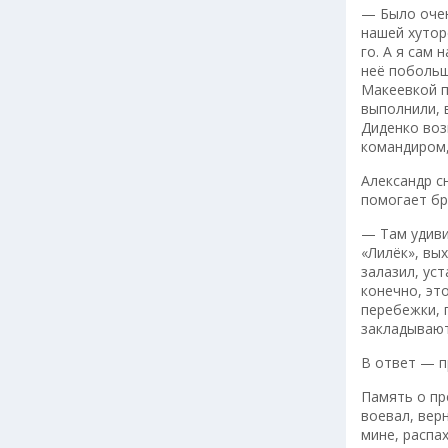
— Было очен
нашей хутор
го. А я сам
неё побольш
Макеевкой п
выполнили, 
Диденко воз
командиром,
Александр с
помогает бр
— Там удиви
«Лилёк», вы
залазил, ус
конечно, эт
перебежки, 
закладывают
В ответ — п
Память о пр
воевал, вер
мине, распа