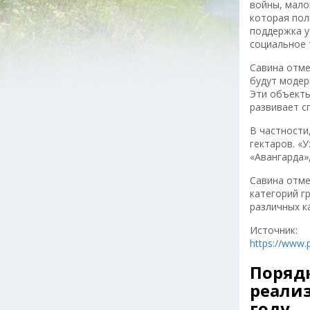
войны, мало
которая пол
поддержка у
социальное 
Савина отме
будут модер
Эти объекты
развивает с
В частности
гектаров. «
«Авангарда»
Савина отме
категорий г
различных к
Источник:
https://www.
Порядк
реализ
году