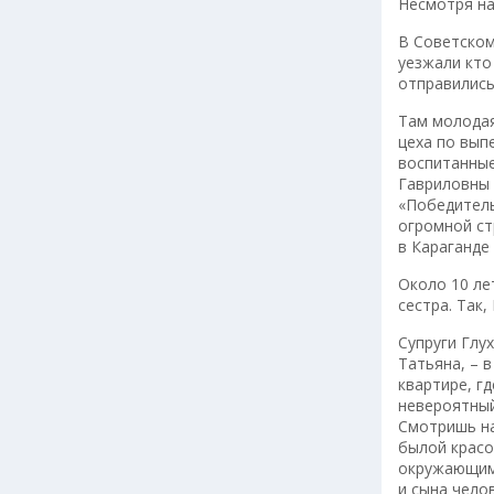
Несмотря на
В Советском
уезжали кто
отправились
Там молодая
цеха по вып
воспитанные
Гавриловны 
«Победитель
огромной ст
в Караганде
Около 10 ле
сестра. Так,
Супруги Глу
Татьяна, – 
квартире, г
невероятный
Смотришь на
былой красо
окружающим.
и сына чело