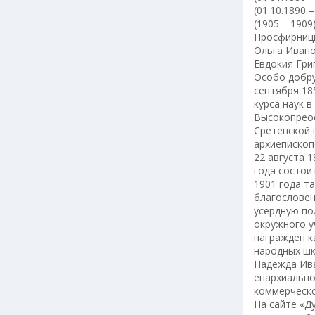
(01.10.1890 
(1905 – 1909
Просфирницы
Ольга Ивано
Евдокия Гри
Особо добру
сентября 18
курса наук 
Высокопреос
Сретенской 
архиепископ
22 августа 
года состои
1901 года т
благословен
усердную по
окружного у
награжден к
народных шк
Надежда Ива
епархиально
коммерческо
На сайте «Д