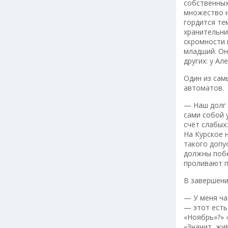
собственных
множество н
гордится те
хранительни
скромности 
младший. Он
других: у А
Один из сам
автоматов.
— Наш долг 
сами собой 
счёт слабых
На Курское 
такого допу
должны побе
проливают п
В завершени
— У меня ча
— этот есть,
«Ноябрь»?» 
«Значит, жи