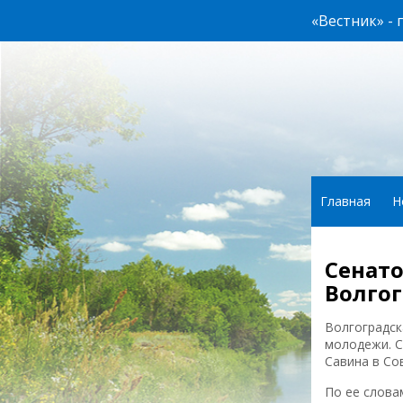
«Вестник» -
Главная
Н
Сенато
Волгог
Волгоградск
молодежи. С
Савина в Со
По ее слова