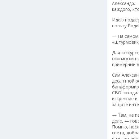
Александр. 
каждого, кт
Идею поддер
пользу Роди
— На самом 
«Штурмовика
Для экскурс
они могли п
примерный в
Сам Алексан
десантной р
бандформиро
СВО заходил
искренние и
защите инте
— Там, на п
деле, — гов
Помню, посл
света, добр
разных веро