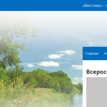
«Вестник» -
Главная
Н
Всерос