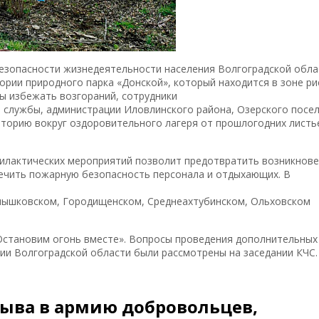
зопасности жизнедеятельности населения Волгоградской обла
рии природного парка «Донской», который находится в зоне ри
ы избежать возгораний, сотрудники
 службы, администрации Иловлинского района, Озерского посе
иторию вокруг оздоровительного лагеря от прошлогодних листь
илактических мероприятий позволит предотвратить возникнов
печить пожарную безопасность персонала и отдыхающих. В
рнышковском, Городищенском, Среднеахтубинском, Ольховском
Остановим огонь вместе». Вопросы проведения дополнительных
и Волгоградской области были рассмотрены на заседании КЧС.
зыва в армию добровольцев,