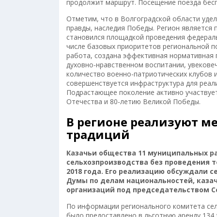
продолжит маршрут. Посещение поезда бес
Отметим, что в Волгоградской области уде
правды, наследия Победы. Регион является 
становился площадкой проведения федераль
числе базовых приоритетов региональной по
работа, создана эффективная нормативная 
духовно-нравственном воспитании, увековеч
количество военно-патриотических клубов 
совершенствуется инфраструктура для реал
Подрастающее поколение активно участвует
Отечества и 80-летию Великой Победы.
В регионе реализуют м
традиций
Казачьи общества 11 муниципальных ра
сельхозпроизводства без проведения т
2018 года. Его реализацию обсуждали 
Думы по делам национальностей, каза
организаций под председательством С
По информации регионального комитета сел
было предоставлено в льготную аренду 134