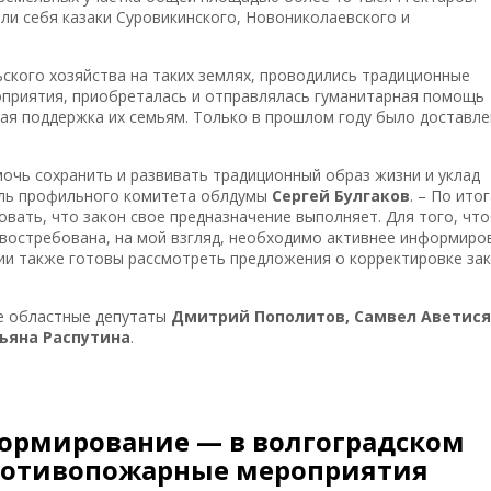
ли себя казаки Суровикинского, Новониколаевского и
ьского хозяйства на таких землях, проводились традиционные
приятия, приобреталась и отправлялась гуманитарная помощь
ая поддержка их семьям. Только в прошлом году было доставл
мочь сохранить и развивать традиционный образ жизни и уклад
ель профильного комитета облдумы
Сергей Булгаков
. – По ито
вать, что закон свое предназначение выполняет. Для того, чт
востребована, на мой взгляд, необходимо активнее информиро
ии также готовы рассмотреть предложения о корректировке за
ие областные депутаты
Дмитрий Пополитов, Самвел Аветися
ьяна Распутина
.
формирование — в волгоградском
ротивопожарные мероприятия