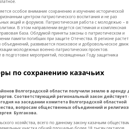
платное.
ляется особое внимание сохранению и изучению исторической
признанным центром патриотического воспитания и не раз
ных акций и форумов. Патриотическая работа с молодежью – в
литики. В этом направлении ведется системная и комплексная
правовая база. Облдумой приняты законы о патриотическом и
ении памяти погибших при защите Отечества. В регионе растет
и объединений, развивается поисковое и добровольческое движ
изации молодежных военно-патриотических проектов.
 в подготовке мероприятий, посвященных Году защитника
еры по сохранению казачьих
йонов Волгоградской области получили землю в аренду 
оргов. Соответствующий региональный закон действует 
сегодня на заседании комитета Волгоградской областной
чества, вопросам общественных объединений и религио
ергея Булгакова.
ьского хозяйства, всего по данному закону казачьим общества
 земельных участка общей площадью более 18 тысяч гектаров.