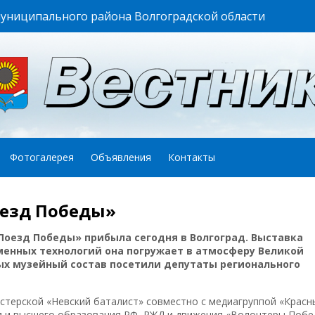
муниципального района Волгоградской области
Фотогалерея
Объявления
Контакты
оезд Победы»
Поезд Победы» прибыла сегодня в Волгоград. Выставка
менных технологий она
погружает в атмосферу Великой
х музейный состав посетили депутаты регионального
стерской «Невский баталист» совместно с медиагруппой «Красн
и и высшего образования РФ, РЖД и движения «Волонтеры Побе