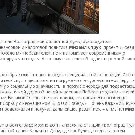
дателя Волгоградской областной Думы, руководитель
нансовой и налоговой политике
Михаил Струк
, проект «Поезд
 Поколения Победителей, но и напоминает современникам о
и к другим народам. А потому выставка обладает огромной сил
, которые охватывают в ходе посещения этой экспозиции. Слов
ритель спустя десятилетия погружается в суровую атмосферу те
омную социальную значимость, в первую очередь для подрастаю
имали, какой дорогой ценой завоевана Победа, гордились своей
рии Великой Отечественной войны, ее героях. Это особенно
ет борьбу с неонацизмом. «Поезд Победы» – очень важный и нуж
н продолжался и получал дальнейшее развитие», – отметил
Мих
» в Волгограде можно до 11 апреля на станции «Волгоград 1», 
инской славы Калач-на-Дону, где пробудет два дня, а затем