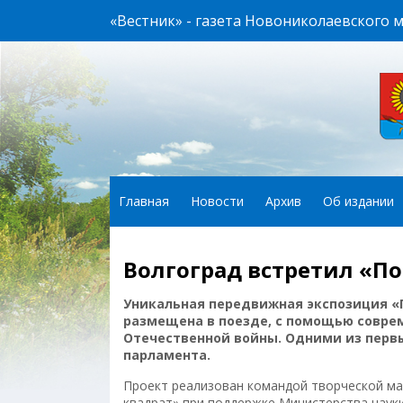
«Вестник» - газета Новониколаевского 
Главная
Новости
Архив
Об издании
Волгоград встретил «П
Уникальная передвижная экспозиция
«
размещена в поезде, с помощью совре
Отечественной войны.
Одними из первы
парламента.
Проект реализован командой творческой ма
квадрат» при поддержке Министерства наук