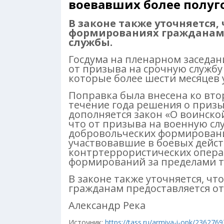
воевавших более полуг
В законе также уточняется,
формированиях гражданам 
службы.
Госдума на пленарном заседан
от призыва на срочную служб
которые более шести месяцев 
Поправка была внесена ко вто
течение года решения о приз
дополняется закон «О воинской
что от призыва на военную сл
добровольческих формировани
участвовавшие в боевых дейс
контртеррористических опера
формирований за пределами т
В законе также уточняется, ч
гражданам предоставляется от
Александр Река
Источник:
https://tass.ru/armiya-i-opk/2362769