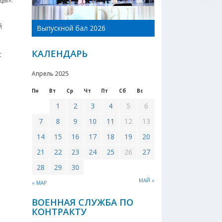
День Новоникол
й
Выпускной бал 2026
района 2026
КАЛЕНДАРЬ
с
Апрель 2025
Пн
Вт
Ср
Чт
Пт
Сб
Вс
1
2
3
4
5
6
7
8
9
10
11
12
13
14
15
16
17
18
19
20
21
22
23
24
25
26
27
28
29
30
МАЙ »
« МАР
ВОЕННАЯ СЛУЖБА ПО
КОНТРАКТУ