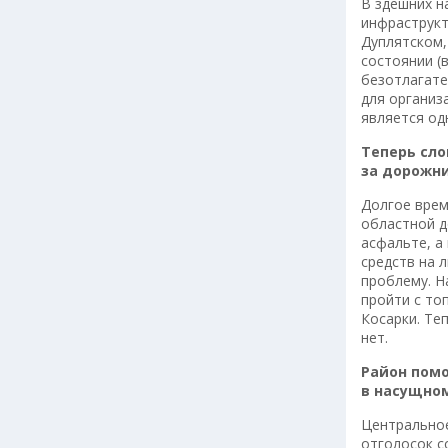
В здешних н
инфраструкт
Дуплятском,
состоянии (
безотлагате
для организ
является од
Теперь сло
за дорожн
Долгое врем
областной д
асфальте, а
средств на 
проблему. Н
пройти с топ
Косарки. Те
нет.
Район пом
в насущно
Центральное
отголосок с