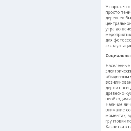
У парка, чт
просто тени
деревьев бы
центральной
утра до веч
мероприятия
для фотосес
эксплуатаци
Социальны
Населенные 
электрическ
обыденным я
возникновен
держит всег
древесно-ку
необходимые
Наличие лич
внимание со
моментах, з
грунтовки п
Касается эт