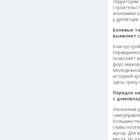
территории.
строительст
экономики о
у дуплятцев
Болевые т
выявляет 
Благоустрой
оправданнос
позволяет в
форс-мажоры
Молодежной 
историей ху
здесь сразу 
Порядок н
с домовла
Ухоженная у
самоуправле
большинство
главы посел
мусор. Для 
места. Ну а