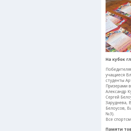
На кубок г
Победителям
учащиеся Вл
студенты Ар
Призерами в
Александр К
Сергей Бело
Заруднева, 
Белоусов, В
№3).
Все спортсм
Памяти то