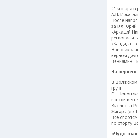
21 января в
А.Н. Иркагал
После напря
занял Юрий 
«Аркадий Ни
региональны
«Кандидат в
Новониколае
верном друг
Вениамин Ни
На первенс
В Волжском 
групп.
От Новонико
внесли весо
Виолетта Ро
Жигарь (до 1
Все спортсм
по спорту В
«Чудо-шаш