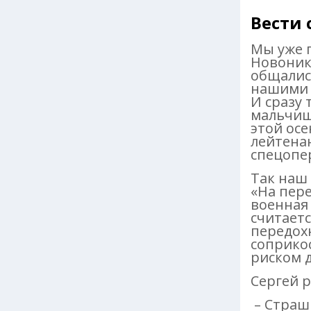
Вести 
Мы уже п
Новоник
общалис
нашими 
И сразу 
мальчиш
этой ос
лейтена
спецопе
Так наш 
«На пере
военная
считает
передохн
соприко
риском 
Сергей р
– Страшн