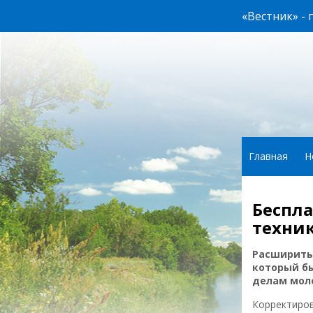
«Вестник» -
Главная
Н
Беспл
техни
Расширить
который б
делам моло
Корректиров