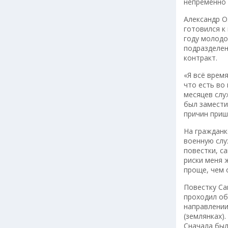
непременно 
Александр О
готовился к
году молодо
подразделен
контракт.
«Я всё врем
что есть во
месяцев слу
был замести
причин приш
На гражданк
военную слу
повестки, с
риски меня 
проще, чем 
Повестку Са
проходил об
направлении
(землянках)
Сначала был