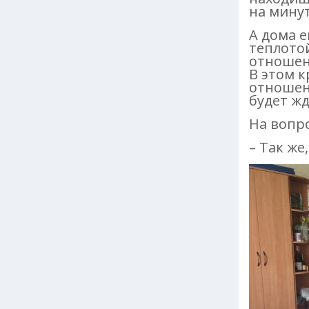
на минут
А дома е
теплотой
отношени
В этом 
отношени
будет жд
На вопро
– Так же