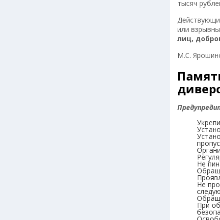
тысяч рублей
Действующим
или взрывны
лиц, добр
М.С. Ярошин
Памят
дивер
Предупреди
Укрепи
Устано
Устано
пропус
Органи
Регуля
Не пин
Обраща
Проявл
Не про
следую
Обраща
При об
безопа
Освоб