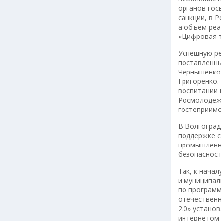
органов гос
санкции, в 
а объем реа
«Цифровая т
Успешную ре
поставленны
Чернышенко.
Григоренко.
воспитании 
Росмолодёжь
гостеприимс
В Волгоград
поддержке с
промышленно
безопасност
Так, к нача
и муниципал
по программ
отечественн
2.0» устано
интернетом 