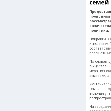
семей
Предостав
проводимые
рассмотрен
казачеств
политики.
Поправки вн
исполнения 
соответстви
посещать ме
По словам р
общественны
мера позвол
выставки, а
«Мы считаем
семьи, – по
включая уча
распростран
На заседани