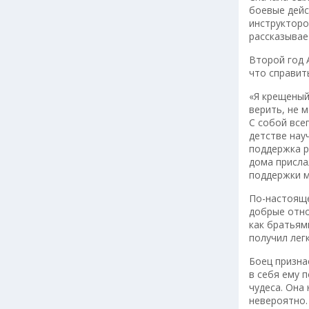
боевые дейс
инструкторо
рассказывае
Второй год 
что справит
«Я крещеный
верить, не 
С собой все
детстве нау
поддержка р
дома присла
поддержки м
По-настояще
добрые отно
как братьям
получил лег
Боец призна
в себя ему 
чудеса. Она
невероятно.