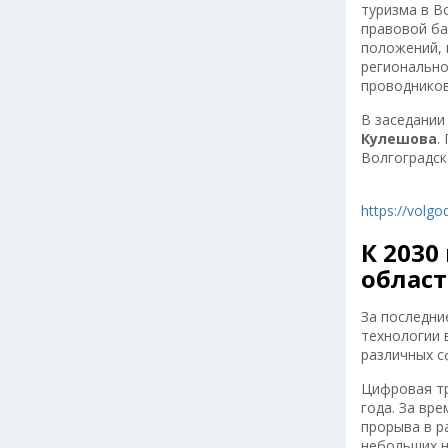
туризма в В
правовой ба
положений, 
регионально
проводников
В заседании
Кулешова
.
Волгоградск
https://volg
К 2030
област
За последни
технологии 
различных с
Цифровая тр
года. За вр
прорыва в р
небольших н