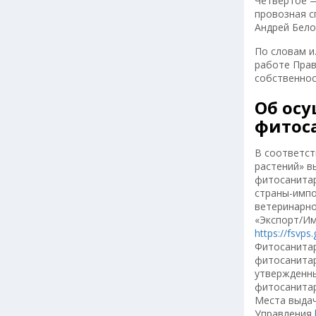
Четвертое —
провозная с
Андрей Бело
По словам и
работе Прав
собственнос
Об осу
фитос
В соответст
растений» в
фитосанитар
страны-импо
ветеринарно
«Экспорт/Им
https://fsvps
Фитосанитар
фитосанитар
утвержденны
фитосанитар
Места выдач
Управления