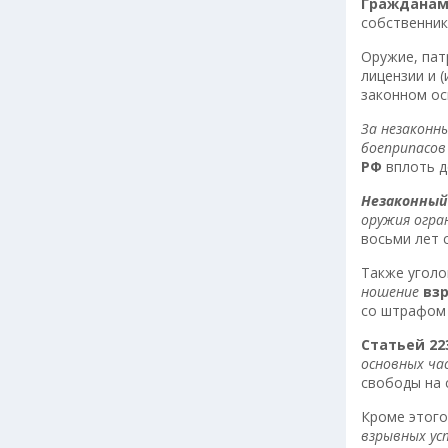
Гражданам
собственник
Оружие, пат
лицензии и 
законном ос
За незаконны
боеприпасов
РФ
вплоть д
Незаконный
оружия огра
восьми лет 
Также угол
ношение
вз
со штрафом 
Статьей 22
основных ча
свободы на 
Кроме этог
взрывных у