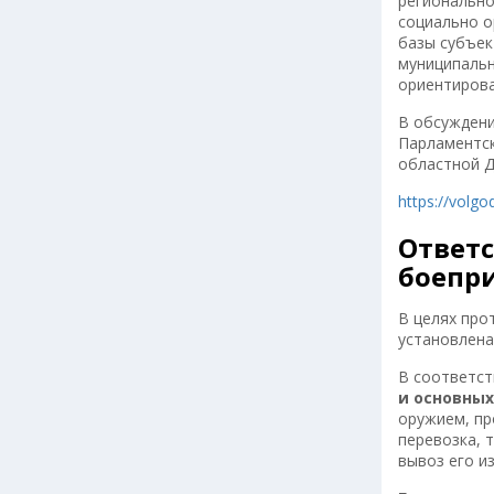
регионально
социально о
базы субъек
муниципальн
ориентирова
В обсуждени
Парламентск
областной Д
https://volg
Ответс
боепр
В целях про
установлена
В соответств
и основных
оружием, пр
перевозка, 
вывоз его и