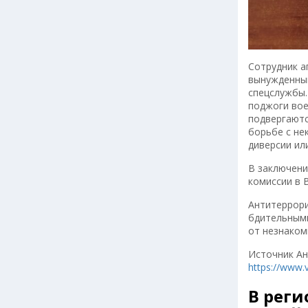
Сотрудник а
вынужденным
спецслужбы.
поджоги вое
подвергаютс
борьбе с не
диверсии ил
В заключени
комиссии в 
Антитеррори
бдительными
от незнаком
Источник Ан
https://www.
В рег