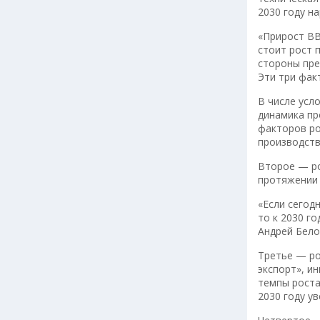
2030 году н
«Прирост ВВ
стоит рост 
стороны пре
Эти три фак
В числе усл
динамика пр
факторов ро
производств
Второе — ро
протяжении 
«Если сегод
то к 2030 г
Андрей Бело
Третье — ро
экспорт», и
темпы роста
2030 году ув