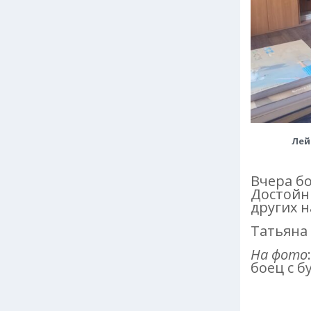
Лей
Вчера б
Достойн
других н
Татьяна
На фото
:
боец с б