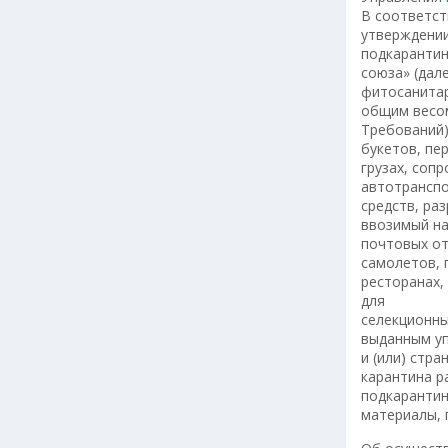
В соответст
утверждении
подкарантин
союза» (дал
фитосанитар
общим весом
Требований)
букетов, пе
грузах, соп
автотранспо
средств, ра
ввозимый на
почтовых от
самолетов, 
ресторанах,
для
селекционны
выданным уп
и (или) стр
карантина р
подкарантин
материалы, 