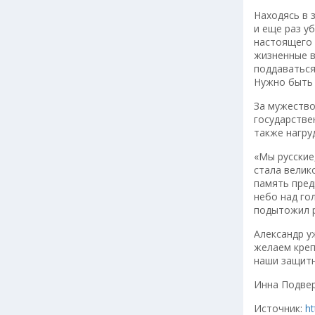
Находясь в 
и еще раз у
настоящего 
жизненные в
поддаваться
Нужно быть 
За мужество
государстве
также нагру
«Мы русские
стала велик
память пред
небо над го
подытожил р
Александр у
желаем креп
наши защитн
Инна Подве
Источник:
ht