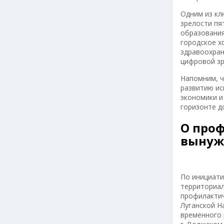
Одним из кл
зрелости пя
образования
городское х
здравоохран
цифровой зр
Напомним, ч
развитию ис
экономики и
горизонте до
О про
вынуж
По инициати
территориал
профилактич
Луганской Н
временного 