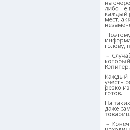
на очере
либо не
каждый 
мест, ак
незамеч
Поэтому
информа
голову, 
– Случай
который 
Юпитер.
Каждый 
учесть р
резко и
готов.
На таки
даже сам
товарищ
– Конечн
находишь