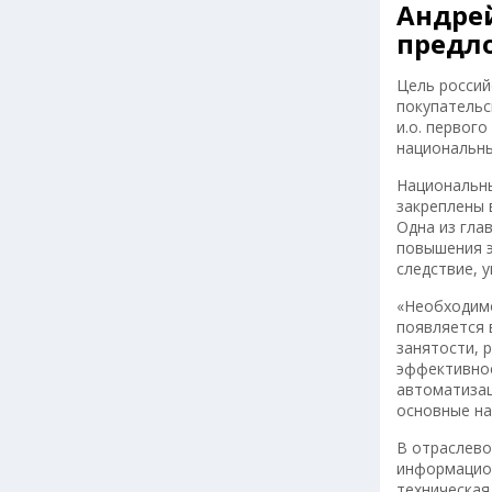
Андрей
предл
Цель россий
покупательс
и.о. первог
национальны
Национальны
закреплены 
Одна из гла
повышения э
следствие, 
«Необходимо
появляется 
занятости, 
эффективнос
автоматизац
основные на
В отраслево
информацион
техническая