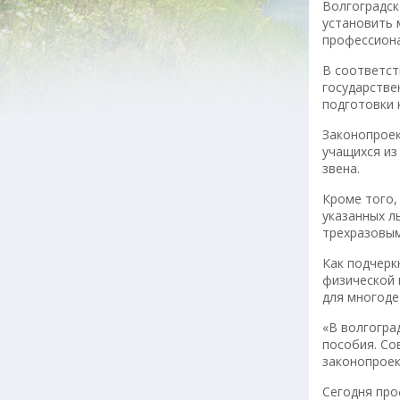
Волгоградск
установить 
профессиона
В соответст
государстве
подготовки 
Законопроек
учащихся из
звена.
Кроме того,
указанных л
трехразовым
Как подчерк
физической 
для многоде
«В волгогра
пособия. Со
законопроек
Сегодня про