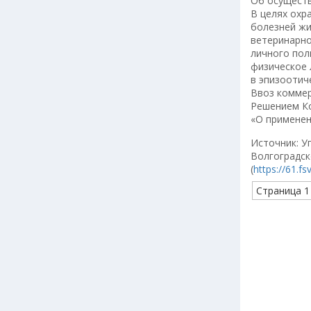
Об осуществ
В целях охр
болезней жи
ветеринарно
личного пол
физическое 
в эпизоотич
Ввоз коммер
Решением Ко
«О применен
Источник: У
Волгоградск
(
https://61.fs
Страница 1