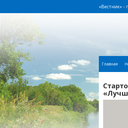
«Вестник» -
Главная
Н
Старто
«Лучши