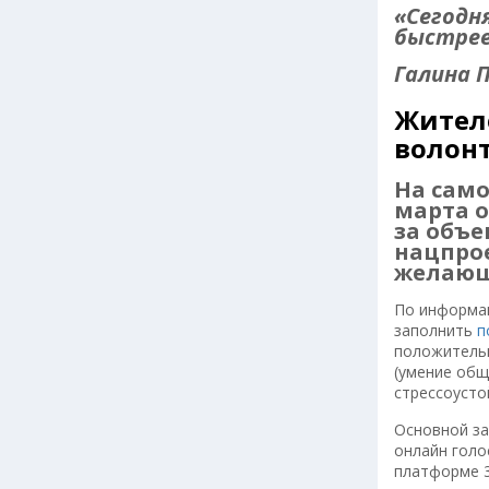
«Сегодн
быстрее!
Галина П
Жител
волон
На само
марта о
за объе
нацпрое
желающи
По информац
заполнить
п
положительн
(умение общ
стрессоусто
Основной за
онлайн голо
платформе 3