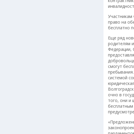
контрактник
инвалидност
Участникам 
право на об
бесплатно п
Еще ряд нов
родителям и
Федерации, 
предоставля
добровольце
смогут бесп
пребывания.
системой со
юридическая
Волгоградск
очно в госу
того, они и
бесплатным 
предусмотре
«Предложени
законопроек
парламенто