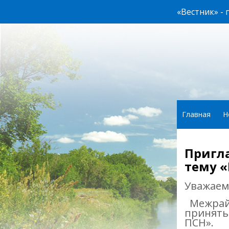
«Вестник» -
Главная
Н
Пригла
тему «
Уважаем
Межрай
принять 
ПСН».