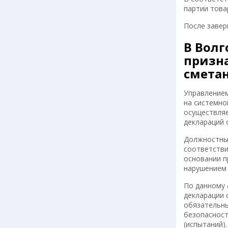
партии това
После завер
В Волг
призна
смета
Управлением
на системно
осуществляе
деклараций 
Должностным
соответстви
основании п
нарушением 
По данному 
декларации 
обязательны
безопасност
(испытаний).