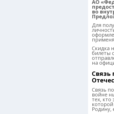
АО «Фе
предост
во внут
Предлож
Для пол
личност
оформле
применя
Скидка 
билеты 
отправл
на офиц
Связь
Отече
Связь п
войне н
тех, кто
которой
Родину, 