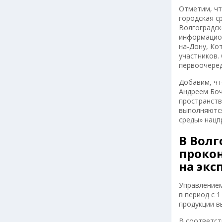
Отметим, чт
городская с
Волгоградск
информацион
на-Дону, Ко
участников.
первоочеред
Добавим, чт
Андреем Боч
пространств
выполняются
среды» нацп
В Волг
прокон
на экс
Управлением
в период c 
продукции в
В соответст