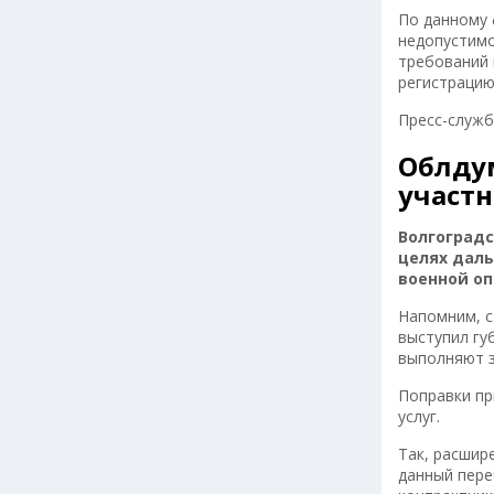
По данному 
недопустимо
требований 
регистрацию
Пресс-служ
Облду
участ
Волгоградс
целях дал
военной оп
Напомним, с
выступил гу
выполняют з
Поправки пр
услуг.
Так, расшир
данный пере