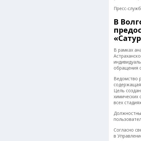
Пресс-служ
В Вол
предос
«Сату
В рамках ан
Астраханско
индивидуаль
обращения с
Ведомство р
содержащаяс
Цель создан
химических 
всех стадиях
Должностным
пользовател
Согласно св
в Управлени