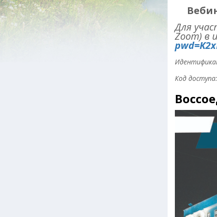
Вебинар
Для учас
Zoom) в 
pwd=K2x
Идентификат
Код доступа:
Воссое