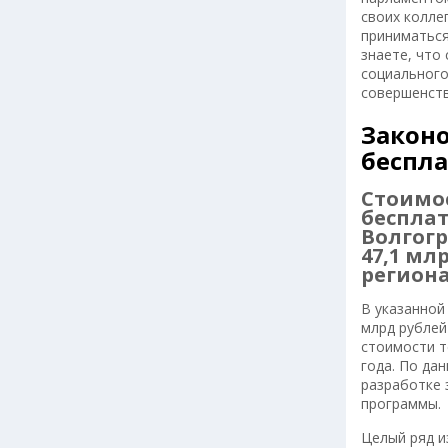
своих колле
приниматься
знаете, что
социального
совершенств
Законо
беспл
Стоимо
беспла
Волгогр
47,1 мл
регион
В указанной
млрд рублей
стоимости т
года. По да
разработке 
программы.
Целый ряд и