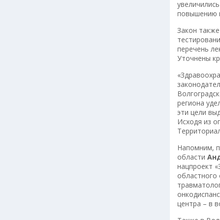
увеличились
повышению н
Закон также
тестировани
перечень ле
Уточнены кр
«Здравоохра
законодател
Волгоградск
региона уде
эти цели вы
Исходя из о
Территориал
Напомним, п
области
Ан
нацпроект «
областного 
травматолог
онкодиспанс
центра – в 