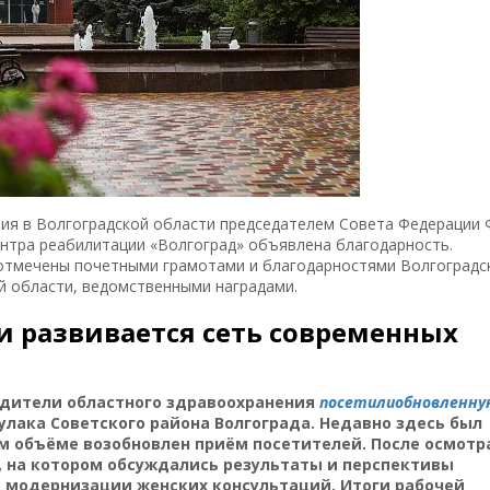
ния в Волгоградской области председателем Совета Федерации 
нтра реабилитации «Волгоград» объявлена благодарность.
отмечены почетными грамотами и благодарностями Волгоградс
й области, ведомственными наградами.
и развивается сеть современных
одители областного здравоохранения
посетили
обновленну
лака Советского района Волгограда. Недавно здесь был
м объёме возобновлен приём посетителей. После осмотр
 на котором обсуждались результаты и перспективы
 модернизации женских консультаций. Итоги рабочей