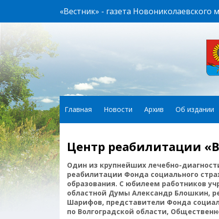
«Вестник» - газета Новониколаевского 
Главная
Новости
Архив
Об издании
Центр реабилитации «В
Один из крупнейших лечебно-диагност
реабилитации Фонда социального страх
образования. С юбилеем работников у
областной Думы Александр Блошкин, р
Шарифов, представители Фонда социал
по Волгоградской области, Общественн