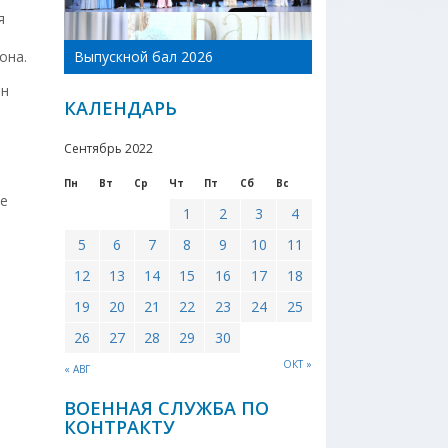
я
День Новоникол
она.
Выпускной бал 2026
района 2026
ен
КАЛЕНДАРЬ
Сентябрь 2022
Пн
Вт
Ср
Чт
Пт
Сб
Вс
ые
1
2
3
4
5
6
7
8
9
10
11
12
13
14
15
16
17
18
19
20
21
22
23
24
25
26
27
28
29
30
ОКТ »
« АВГ
ВОЕННАЯ СЛУЖБА ПО
КОНТРАКТУ