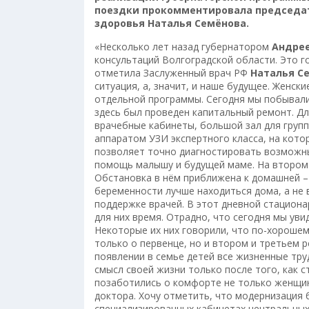
поездки прокомментировала председат
здоровья Наталья Семёнова.
«Несколько лет назад губернатором
Андре
консультаций Волгоградской области. Это 
отметила Заслуженный врач РФ
Наталья С
ситуация, а, значит, и наше будущее. Женск
отдельной программы. Сегодня мы побывали 
здесь был проведен капитальный ремонт. Д
врачебные кабинеты, большой зал для груп
аппаратом УЗИ экспертного класса, на кот
позволяет точно диагностировать возможн
помощь малышу и будущей маме. На втором 
Обстановка в нём приближена к домашней – 
беременности лучше находиться дома, а не 
поддержке врачей. В этот дневной стациона
для них время. Отрадно, что сегодня мы ув
Некоторые их них говорили, что по-хороше
только о первенце, но и втором и третьем р
появлении в семье детей все жизненные тру
смысл своей жизни только после того, как 
позаботились о комфорте не только женщин
доктора. Хочу отметить, что модернизация б
специализированных кабинетах центральных