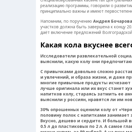
реализацию программы, говорили о развити
принципиально важны и имеют первостепенн
Напомним, по поручению
Андрея Бочаров
участков должна быть завершена к концу 20
даёт включение предложений Волгоградской
Какая кола вкуснее всег
Исследователи развлекательной социаль
выяснили, какую колу они предпочитаю
С привычками довольно сложно расстава
и увлечений, и образа жизни, и даже пр
многие привычные продукты исчезают с 
лучше оригинала или их вкус станет ху
напитков колу, стараясь затмить ее а
выяснили у россиян, нравятся ли им но
30% опрошенных оценили колу от «Черн
половину полок с напитками занимает э
Вкусно, дешево и сердито. И большой 
0.5 л до пластиковых по 2 л. А самое гл
можно купить за 89 рублей. А на вкус м