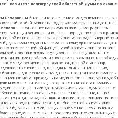
ель комитета Волгоградской областной Думы по охране
ем Бочаровым
было принято решение о модернизации всех жен
говорит об особой важности поддержки материнства и детства,
емёнова
. — Ведь от неё напрямую зависит демографическая
ие консультации региона приводятся в порядок поэтапно в рамка
в одной из них – в Советском районе Волгограда. Впервые за 4
ля будущих мам созданы максимально комфортные условия: уют
повых занятий лечебной физкультурой. Консультация оснащена
ором работают высококвалифицированные специалисты, что
ые медицинские проблемы и своевременно оказывать необходи
этаже медучреждения располагается дневной стационар.
сделано это специально, ведь для многих женщин в период
в больнице, даже если они нуждаются в постоянном внимании и
р пациентки могут приходить на медицинские процедуры в удоб
идели много посетительниц, которые готовятся стать мамами.
му удивлены созданными здесь условиями и уже подумывают не
ебенке. Конечно, это очень ответственное решение, но при
дности отходят на задний план. А многие люди понимают истин
становятся родителями. Кстати, в обновленной консультации
, но и будущих пап, ожидающих своих жен во время приёма у
удет проведена не только в городских женских консультациях, н
 районных больниц. Сегодня мы также обсуждали дальнейшую