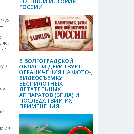
ВОЕННОЙ ИСТОРИИ
РОССИИ
ских
 —
х
0 лет
ные
В ВОЛГОГРАДСКОЙ
мую
ОБЛАСТИ ДЕЙСТВУЮТ
ОГРАНИЧЕНИЯ НА ФОТО-,
ВИДЕОСЪЕМКУ
БЕСПИЛОТНЫХ
ное
ЛЕТАТЕЛЬНЫХ
АППАРАТОВ (БПЛА) И
ПОСЛЕДСТВИЙ ИХ
ПРИМЕНЕНИЯ
ный
о и в