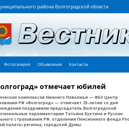
муниципального района Волгоградской области
Фотогалерея
Объявления
Контакты
олгоград» отмечает юбилей
ических комплексов Нижнего Поволжья — ФБУ Центр
ования РФ «Волгоград» — отмечает 25-летие со дня
чреждения поздравили председатель Волгоградской
егиональные парламентарии Татьяна Бухтина и Руслан
ьного страхования РФ, отделения Пенсионного фонда Ро
ой палаты региона, городской Думы.