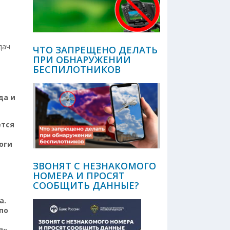
ы
дач
ЧТО ЗАПРЕЩЕНО ДЕЛАТЬ
ПРИ ОБНАРУЖЕНИИ
БЕСПИЛОТНИКОВ
да и
ется
оги
ЗВОНЯТ С НЕЗНАКОМОГО
НОМЕРА И ПРОСЯТ
СООБЩИТЬ ДАННЫЕ?
а.
по
я» –