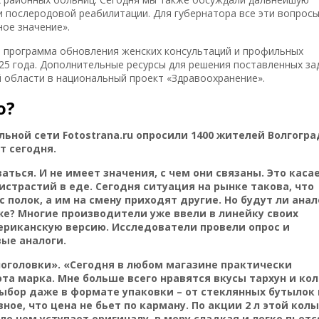
и послеродовой реабилитации. Для губернатора все эти вопрос
ое значение».
а
программа обновления женских консультаций и профильных
25 года. Дополнительные ресурсы для решения поставленных за
 области в национальный проект «Здравоохранение».
о?
ной сети Fotostrana.ru опросили 1400 жителей Волгогра
т сегодня.
ться. И не имеет значения, с чем они связаны. Это каса
истрастий в еде. Сегодня ситуация на рынке такова, что
полок, а им на смену приходят другие. Но будут ли анал
же? Многие производители уже ввели в линейку своих
мериканскую версию. Исследователи провели опрос и
вые аналоги.
оголовки». «Сегодня в любом магазине практически
та марка. Мне больше всего нравятся вкусы тархун и кол
выбор даже в формате упаковки – от стеклянных бутылок 
авное, что цена не бьет по карману. По акции 2 л этой колы
ало чем уступает оригиналу, в меру сладкая и легко пьетс