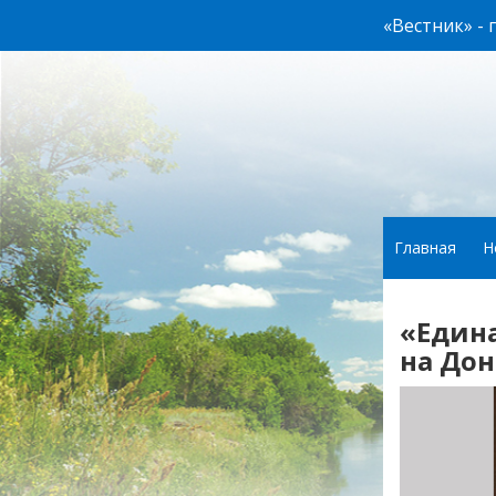
«Вестник» -
Главная
Н
«Едина
на Дон