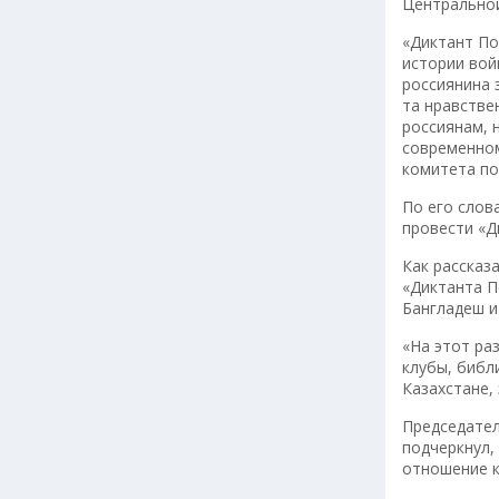
Центральной
«Диктант По
истории вой
россиянина 
та нравстве
россиянам, 
современном
комитета п
По его слов
провести «Д
Как рассказ
«Диктанта П
Бангладеш и
«На этот ра
клубы, библ
Казахстане,
Председател
подчеркнул,
отношение 