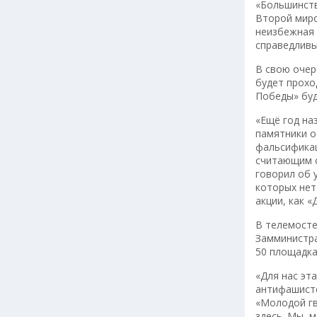
«Большинств
Второй миро
неизбежная 
справедливы
В свою оче
будет прохо
Победы» буд
«Ещё год на
памятники о
фальсификац
считающим с
говорил об 
которых нет
акции, как 
В телемосте
Замминистра
50 площадка
«Для нас эт
антифашистс
«Молодой гв
здесь. Мы, 