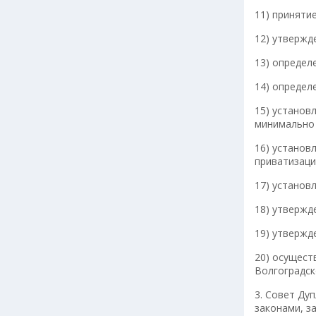
11) приняти
12) утвержд
13) определ
14) определ
15) установ
минимально 
16) установ
приватизаци
17) установ
18) утвержд
19) утвержд
20) осущест
Волгоградск
3. Совет Ду
законами, з