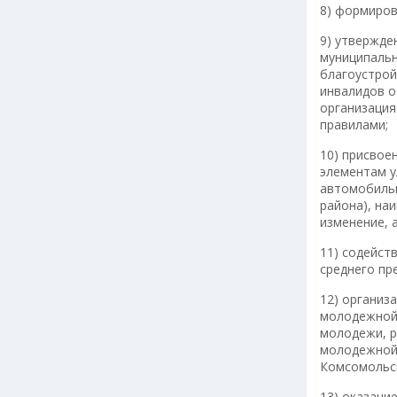
8) формиров
9) утвержде
муниципальн
благоустрой
инвалидов о
организация
правилами;
10) присвое
элементам у
автомобильн
района), на
изменение, 
11) содейст
среднего пр
12) организ
молодежной 
молодежи, р
молодежной 
Комсомольск
13) оказани