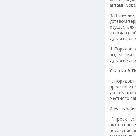
актами Сове
3. В случая
уставом тер
осуществлят
граждан (со
Дуплятского
4. Порядок 
выделения н
Дуплятского
Статья 9. 
1. Порядок 
представите
учетом тре
местного са
2. На публи
1) проект у
акта о внес
поселения в