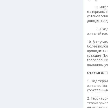
8. Информац
материалы п
установленн
доводятся д
9. Сход гр
жителей нас
10. В случа
более полов
проводится 
граждан. Пр
голосовании
половины уч
Статья 8. 
1. Под терр
жительства 
собственных
2. Территор
территориал
регистрации