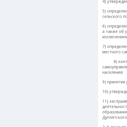
4) утвержде
5) определе
сельского п
6) определе
а также об 
исключением
7) определе
местного са
8) контрол
самоуправле
населения;
9) принятие
10) утвержд
11) заслуши
деятельност
образования
Дуплятского
2. К иным п