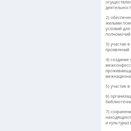
осуществлен
деятельност
2) обеспече
жилыми поме
условий для
полномочий 
3) участие 
проявлений 
4) создание
межконфесси
проживающих
межнационал
5) участие 
6) организа
библиотечны
7) сохранен
находящихся
и культуры)