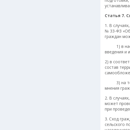
подготовки,
устанавлива
Статья 7. 
1. В случая
№ 33-ФЗ «Об
граждан мож
1) в населе
введения и 
2) в соотве
состав терр
самообложен
3) на терри
мнения граж
2. В случая
может прово
при проведе
3. Сход гра
сельского п
населенного