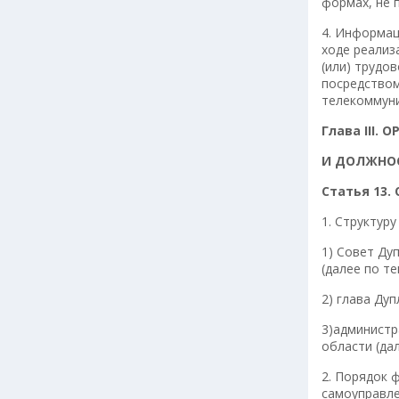
формах, не 
4. Информац
ходе реализ
(или) трудо
посредством
телекоммуни
Глава
III
. 
И ДОЛЖНО
Статья 13.
1. Структур
1) Совет Ду
(далее по т
2) глава Ду
3)администр
области (да
2. Порядок 
самоуправле