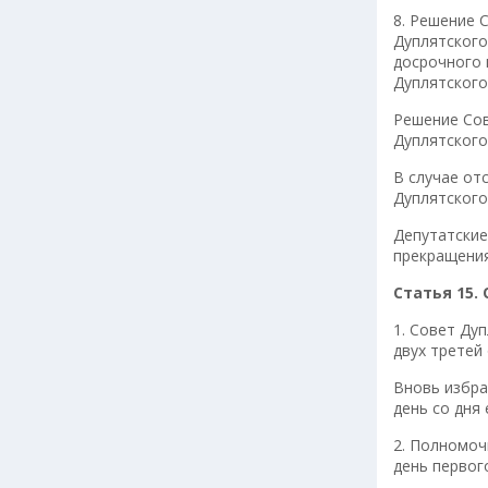
8. Решение 
Дуплятского
досрочного 
Дуплятского
Решение Сов
Дуплятского
В случае от
Дуплятского
Депутатские
прекращени
Статья 15.
1. Совет Ду
двух третей
Вновь избра
день со дня
2. Полномоч
день первог