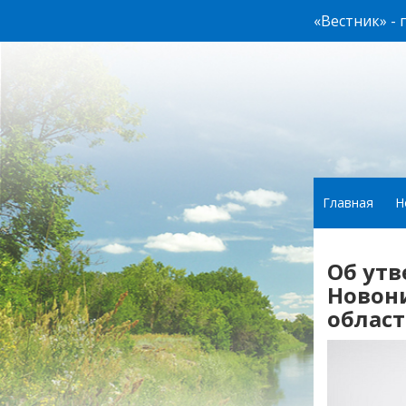
«Вестник» -
Главная
Н
Об утв
Новон
облас