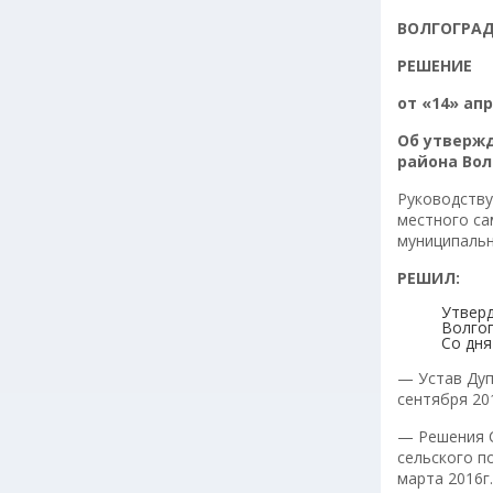
ВОЛГОГРА
РЕШЕНИЕ
от «14» а
Об утвержд
района Вол
Руководств
местного са
муниципальн
РЕШИЛ:
Утверд
Волгог
Со дня
— Устав Дуп
сентября 201
— Решения С
сельского 
марта 2016г.