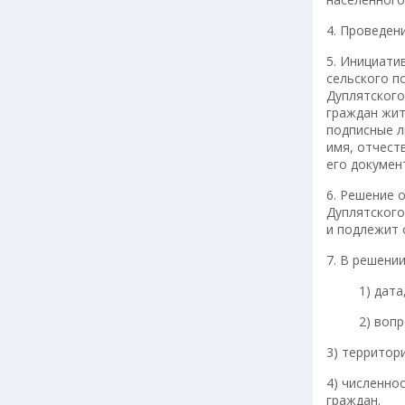
4. Проведен
5. Инициати
сельского п
Дуплятского
граждан жит
подписные л
имя, отчест
его докумен
6. Решение 
Дуплятского
и подлежит
7. В решени
1) дата, м
2) вопросы
3) территор
4) численно
граждан.