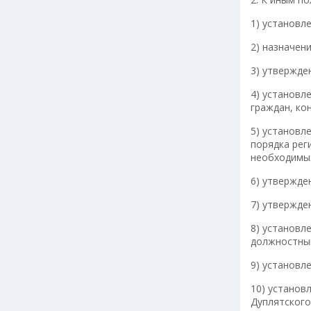
1) установл
2) назначен
3) утвержде
4) установл
граждан, ко
5) установл
порядка рег
необходимых
6) утвержде
7) утвержде
8) установл
должностным
9) установл
10) установ
Дуплятского