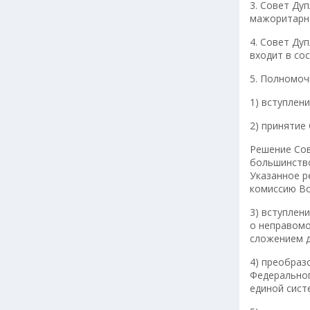
3. Совет Ду
мажоритарно
4. Совет Ду
входит в со
5. Полномоч
1) вступлени
2) принятие
Решение Сов
большинство
Указанное р
комиссию Во
3) вступлен
о неправомо
сложением д
4) преобраз
Федеральног
единой сист