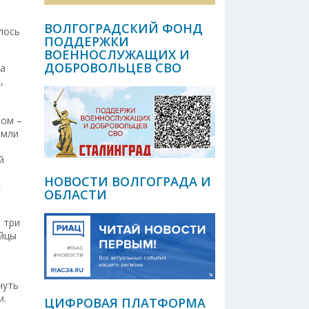
ВОЛГОГРАДСКИЙ ФОНД
лось
ПОДДЕРЖКИ
ВОЕННОСЛУЖАЩИХ И
ДОБРОВОЛЬЦЕВ СВО
ра
,
вом –
емли
й
НОВОСТИ ВОЛГОГРАДА И
с
ОБЛАСТИ
 три
ойцы
чуть
и.
ЦИФРОВАЯ ПЛАТФОРМА