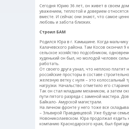
Сегодня Юрию 36 лет, он живет в своем доме
уважением, теплотой и доверием относятся 
вместе. И сейчас они знают, что самое ценн
любовь и забота близких.
Строил БАМ
Родился Юра в г. Камышине. Когда мальчику
Калачевского района. Там Косов окончил 9
сельское хозяйство подсобником, одноврем
худенький он был, но молодой человек сильн
работать.
От своего друга узнал, что неплохо платят 
российские просторы в составе строительно
железную ветку с нуля – это колоссальный 
нагрузки. Начальство отметило его старани
Так он стал младшим механиком, а затем ок
пути пятого разряда с заменой мастера. До
Байкало- Амурской магистрали.
На личном фронте у него тоже все складыва
– Эльвирой Правдивцевой. Уже будучи семьей
Новониколаевском. Юра продолжал ездить на
компанию Краснодарского края, был бригади