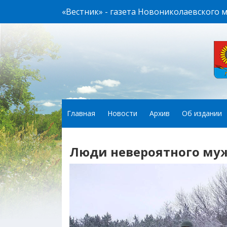
«Вестник» - газета Новониколаевского 
Главная
Новости
Архив
Об издании
Люди невероятного му