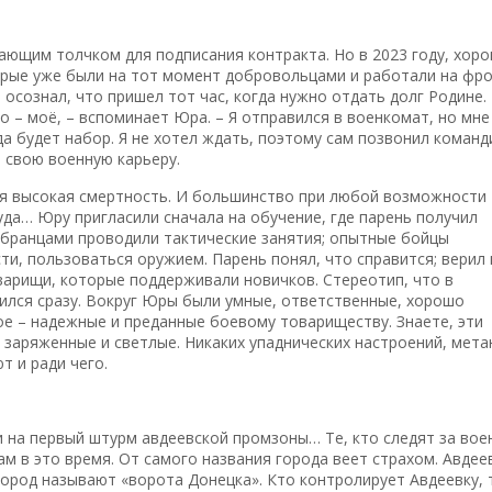
ающим толчком для подписания контракта. Но в 2023 году, хор
орые уже были на тот момент добровольцами и работали на фр
осознал, что пришел тот час, когда нужно отдать долг Родине.
о – моё, – вспоминает Юра. – Я отправился в военкомат, но мне
да будет набор. Я не хотел ждать, поэтому сам позвонил команд
 свою военную карьеру.
мая высокая смертность. И большинство при любой возможности
уда… Юру пригласили сначала на обучение, где парень получил
обранцами проводили тактические занятия; опытные бойцы
ти, пользоваться оружием. Парень понял, что справится; верил 
варищи, которые поддерживали новичков. Стереотип, что в
ился сразу. Вокруг Юры были умные, ответственные, хорошо
ое – надежные и преданные боевому товариществу. Знаете, эти
 заряженные и светлые. Никаких упаднических настроений, мета
т и ради чего.
 на первый штурм авдеевской промзоны… Те, кто следят за вое
м в это время. От самого названия города веет страхом. Авдее
ород называют «ворота Донецка». Кто контролирует Авдеевку, 