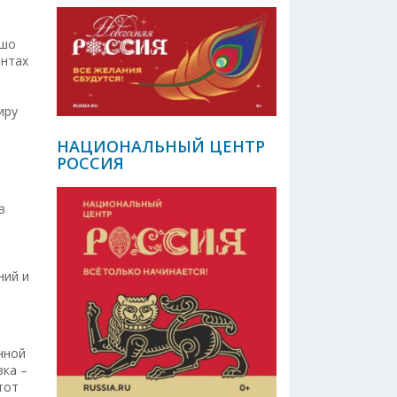
ошо
онтах
иру
НАЦИОНАЛЬНЫЙ ЦЕНТР
РОССИЯ
в
ний и
нной
вка –
тот