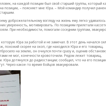
еловек, на каждой позиции был свой старший группы, который к
я на позиции, – поясняет мне Юра. – Мой командир получил ранен
 старшим.
воему доброжелательному взгляду на жизнь ему легко удавалось
 них уверенность, мотивировать. По позициям прилетали кассет
тояли. При необходимости, помогали соседним группам, эвакуир
, которую Юра за работой и не замечал. В этот день начался си
ж, похожий скорее на окоп, где находился Юра и его товарищ,
бросило на землю, он очнулся почти сразу и, оценив обстановк
гами не мог, конечности кровоточили. Рядом лежит товарищ,
и. Юра дотянулся до радиостанции; сообщил, что на его позици
ут. Через какое-то время бойцов эвакуировали.