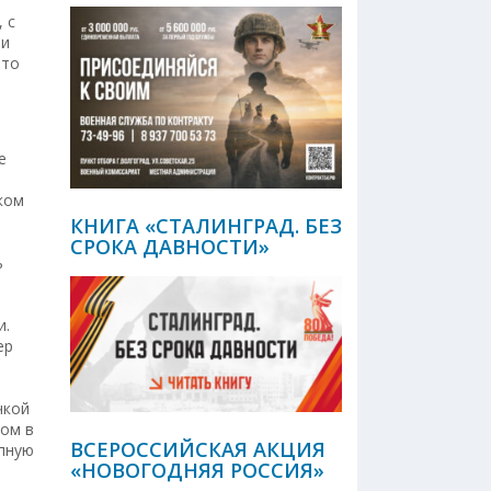
 с
ли
это
е
ком
КНИГА «СТАЛИНГРАД. БЕЗ
СРОКА ДАВНОСТИ»
ь
и.
ер
чкой
дом в
ВСЕРОССИЙСКАЯ АКЦИЯ
упную
«НОВОГОДНЯЯ РОССИЯ»