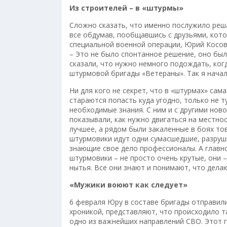
Из строителей – в «штурмы»
Сложно сказать, что именно послужило реш
все обдумав, пообщавшись с друзьями, кот
специальной военной операции, Юрий Косов 
– Это не было спонтанное решение, оно был
сказали, что нужно немного подождать, ког
штурмовой бригады «Ветераны». Так я начал
Ни для кого не секрет, что в «штурмах» са
стараются попасть куда угодно, только не т
необходимые знания. С ним и с другими нов
показывали, как нужно двигаться на местнос
лучшее, а рядом были закаленные в боях то
штурмовики идут одни сумасшедшие, разруш
знающие свое дело профессионалы. А главн
штурмовики – не просто очень крутые, они –
нытья. Все они знают и понимают, что делаю
«Мужики воюют как следует»
6 февраля Юру в составе бригады отправили
хроникой, представляют, что происходило та
одно из важнейших направлений СВО. Этот г