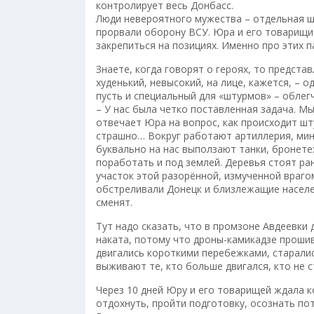
контролирует весь Донбасс.
Люди невероятного мужества – отдельная ш
прорвали оборону ВСУ. Юра и его товарищи
закрепиться на позициях. Именно про этих п
Знаете, когда говорят о героях, то предста
худенький, невысокий, на лице, кажется, – о
пусть и специальный для «штурмов» – обле
– У нас была четко поставленная задача. Мы
отвечает Юра на вопрос, как происходит шту
страшно… Вокруг работают артиллерия, мин
буквально на нас выползают танки, бронетех
поработать и под землей. Деревья стоят ран
участок этой разорённой, измученной враго
обстреливали Донецк и близлежащие населен
сменят.
Тут надо сказать, что в промзоне Авдеевки
наката, потому что дроны-камикадзе прошив
двигались короткими перебежками, старалис
выживают те, кто больше двигался, кто не с
Через 10 дней Юру и его товарищей ждала 
отдохнуть, пройти подготовку, осознать п