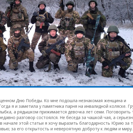
ященном Дню Победы. Ко мне подошла незнакомая женщина и
гда я и заметила у памятника парня на инвалидной коляске. Гр
лыбка, а рядышком прижимается девочка лет семи. Поговорить 
недавно разговор состоялся. Не беседа за чашкой чая, а серьезн
 в начале этой статьи я хочу выразить благодарность Юрию за т
рвью; за его открытость и невероятную доброту к людям и миру.