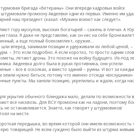
турмовая бригада «Ветераны». Они впереди кадровых войск
 штурмовали промзону Авдеевки одни из первых. Именно им уда
арней наш президент сказал: «Мужики воюют как следует».
вляют гору мускулов, высоких богатырей – сажень в плечах. А Ю
дни глаза. Я даже не представляю, как он нес на себе бронежилет
гченный, а еще полный боекомплект, оружие…
 шли вперед, занимали позиции и удерживали их любой ценой, –
рм. – Это если подробно. А если коротко, то просто одним сло
ометы, летают дроны. Это похоже на войну будущего. Из-под з
ника. Авдеевка долго была в руках противника, они успели
еные – все в осколках, а вместо зданий – руины. И вот за кажды
м земли нужно биться, потому что именно отсюда «вэсэушники»
ные пункты. Мы заняли позицию, укрепились и ждали, когда на
 для укрытия обычного блиндажа мало, делали по возможности в
ают все насквозь. Для ВСУ промзона как на ладони, поэтому б
ь не останавливается. Знаете, как говорят у штурмовиков:
тоял на месте.
короткая передышка, во время которой они имели возможность 
отерю товарищей. Не всем суждено было выйти из штурма живым