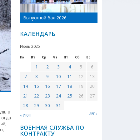
День Новоникол
Выпускной бал 2026
района 2026
КАЛЕНДАРЬ
Июль 2025
Пн
Вт
Ср
Чт
Пт
Сб
Вс
1
2
3
4
5
6
7
8
9
10
11
12
13
14
15
16
17
18
19
20
21
22
23
24
25
26
27
28
29
30
31
удь в
АВГ »
« ИЮН
тогда
ый,
ВОЕННАЯ СЛУЖБА ПО
о,
КОНТРАКТУ