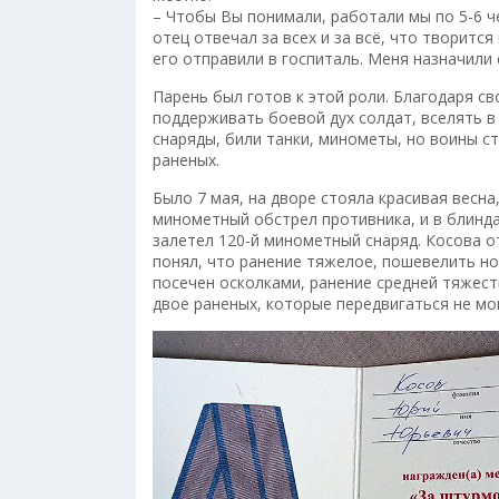
– Чтобы Вы понимали, работали мы по 5-6 ч
отец отвечал за всех и за всё, что творитс
его отправили в госпиталь. Меня назначили
Парень был готов к этой роли. Благодаря с
поддерживать боевой дух солдат, вселять в
снаряды, били танки, минометы, но воины с
раненых.
Было 7 мая, на дворе стояла красивая весна
минометный обстрел противника, и в блинда
залетел 120-й минометный снаряд. Косова от
понял, что ранение тяжелое, пошевелить но
посечен осколками, ранение средней тяжест
двое раненых, которые передвигаться не мог