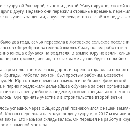
 с супругой Эльвирой, сыном и дочкой. Живут дружно, спокойно,
друг к другу. Недавно они пережили страшные времена, пережи
ое не купишь за деньги, а лучшее лекарство от любого недуга – 
 было два года, семья переехала в Логовское сельское поселени
 классов общеобразовательной школы. Сразу пошел работать в
енно юноша обучался на водителя. В армию Юру не взяли, слиш
о не расстроился, решил, что так даже лучше: будет спокойно
на строительстве железных дорог, и парень отправился покорят
й бригады. Работал вахтой, был простым рабочим. Возвести
труд. Но Юра к тому времени возмужал и не боялся физической
я, и парню предложили дальнейшее обучение за счет организаци
ончил и высшее учебное заведение, освоив специальность монт
велось Юре принять участие и в строительстве второй ветки
лось успешно. Через общих друзей познакомился с нашей земля
, Косовы переехали на малую родину супруги, в 2017-м купили 
 вахты. Его карьера складывалась. Он перешел на работу в кр
ром с заменой мастера.