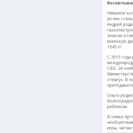
Воспитываю
Немалое кол
из них стал
Андрей роди
газоэлектро
Знаком отли
воинскую ди
1945 гг.
С 2015 года
международн
СВО. 26 ноя
Министерств
отвагу». В 
преподават
Ольга родил
Волгоградск
ребенком.
В семье Арт
необъятными
игры, читаю