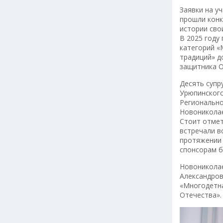
Заявки на уч
прошли конк
истории сво
В 2025 году
категорий «
традиций» д
защитника О
Десять супр
Урюпинского
Регионально
Новониколае
Стоит отмет
встречали в
протяжении 
спонсорам б
Новониколае
Александров
«Многодетна
Отечества».