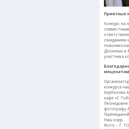
Приятные 
Конкурс на 
совместными
ответственн
ожиданием и
Новониколае
Доскиных и 
участника ко
Благодарн
мецената
Организатор
конкурса на
Кербезова А
кафе «С Тоб
Леонидовне 
фотографу А
Пшеницыной
Наш корр.
Фото – Г. 