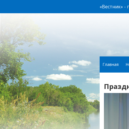
«Вестник» -
Главная
Н
Празд