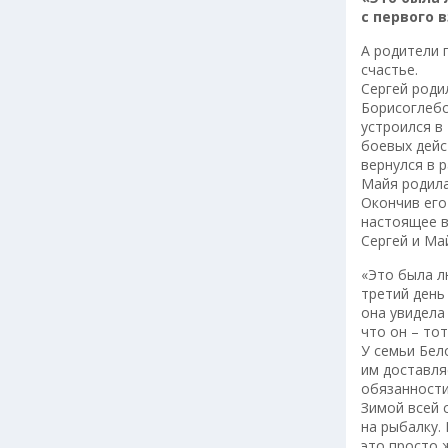
с первого 
А родители 
счастье.
Сергей роди
Борисоглебс
устроился в
боевых дейс
вернулся в 
Майя родила
Окончив его
настоящее в
Сергей и Ма
«Это была л
третий день
она увидела
что он – тот
У семьи Бел
им доставля
обязанности
Зимой всей 
на рыбалку.
это просто 