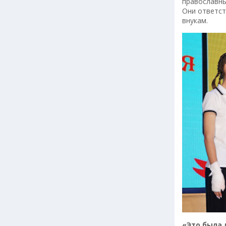
православны
Они ответст
внукам.
«Это была