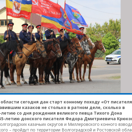
области сегодня дан старт конному походу «От писателя
вившим казаков не столько в ратном деле, сколько в
-летию со дня рождения великого певца Тихого Дона
55-летию донского писателя Федора Дмитриевича Крюко
Волгоградских казачьих округов и Миллеровского конного взвод
кого – пройдут по территории Волгоградской и Ростовской обла