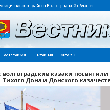
муниципального района Волгоградской области
Фотогалерея
Объявления
Контакты
: волгоградские казаки посвятили
Тихого Дона и Донского казачест