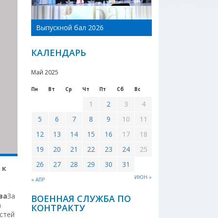
День Новоникол
Выпускной бал 2026
района 2026
КАЛЕНДАРЬ
Май 2025
Пн
Вт
Ср
Чт
Пт
Сб
Вс
1
2
3
4
5
6
7
8
9
10
11
12
13
14
15
16
17
18
19
20
21
22
23
24
25
26
27
28
29
30
31
 к
ИЮН »
« АПР
ва
За
ВОЕННАЯ СЛУЖБА ПО
а
КОНТРАКТУ
стей