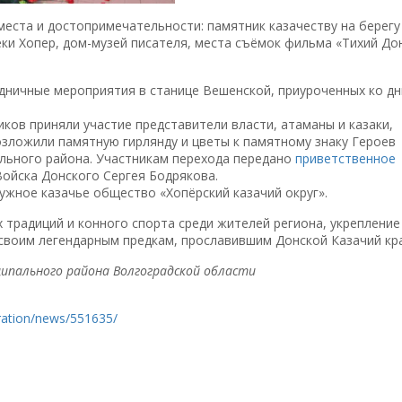
места и достопримечательности: памятник казачеству на берегу
ки Хопер, дом-музей писателя, места съёмок фильма «Тихий До
дничные мероприятия в станице Вешенской, приуроченных ко д
ов приняли участие представители власти, атаманы и казаки,
озложили памятную гирлянду и цветы к памятному знаку Героев
льного района. Участникам перехода передано
приветственное
ойска Донского Сергея Бодрякова.
ужное казачье общество «Хопёрский казачий округ».
 традиций и конного спорта среди жителей региона, укрепление
 своим легендарным предкам, прославившим Донской Казачий кра
ипального района Волгоградской области
eration/news/551635/