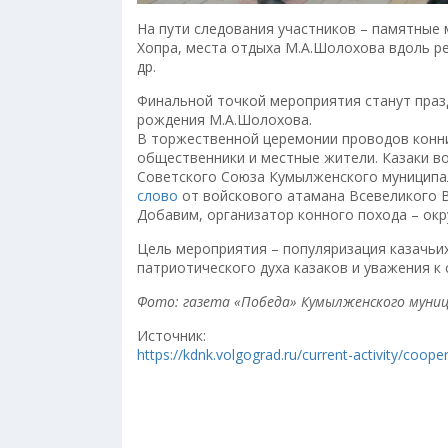
На пути следования участников – памятные 
Хопра, места отдыха М.А.Шолохова вдоль ре
др.
Финальной точкой мероприятия станут праз
рождения М.А.Шолохова.
В торжественной церемонии проводов конник
общественники и местные жители. Казаки в
Советского Союза Кумылженского муниципа
слово
от войскового атамана Всевеликого В
Добавим, организатор конного похода – окр
Цель мероприятия – популяризация казачьих
патриотического духа казаков и уважения к
Фото: газета «Победа» Кумылженского муниц
Источник:
https://kdnk.volgograd.ru/current-activity/coop