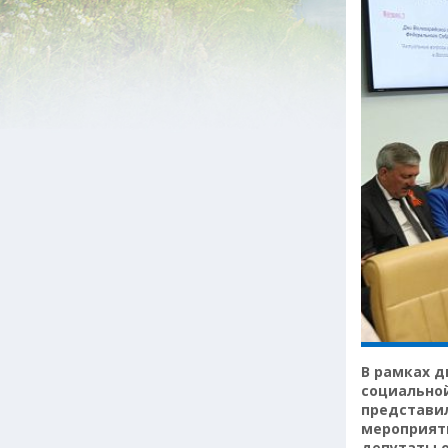
В рамках д
социально
представил
мероприят
депутаты о