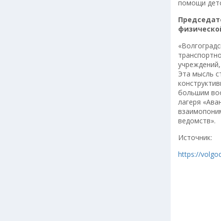
помощи детс
Председат
физическо
«Волгоградс
транспортно
учреждений,
Эта мысль с
конструктив
большим во
лагеря «Ава
взаимопоним
ведомств».
Источник:
https://volg