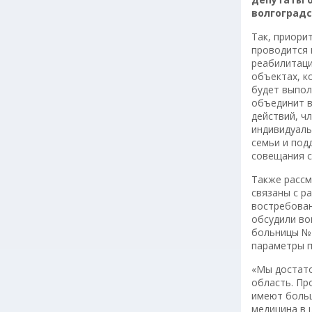
волгоградс
Так, приори
проводится 
реабилитаци
объектах, к
будет выпол
объединит в
действий, ч
индивидуаль
семьи и под
совещания с
Также рассм
связаны с р
востребован
обсудили во
больницы № 
параметры п
«Мы достато
область. Пр
имеют боль
медицина в 