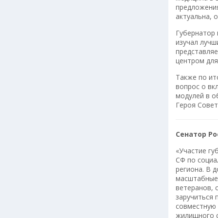
предложения
актуальна, 
Губернатор 
изучал лучш
представляе
центром для
Также по ит
вопрос о вк
модулей в о
Героя Совет
Сенатор Р
«Участие гу
СФ по социа
региона. В 
масштабные 
ветеранов, 
заручиться 
совместную 
жилищного с