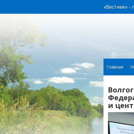
«Вестник» -
Главная
Н
Волгог
Федер
и цент