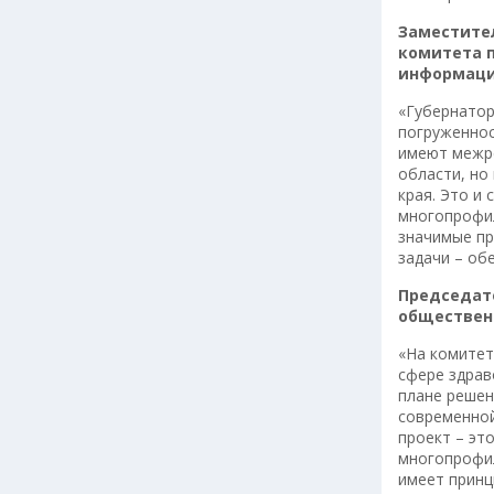
Заместите
комитета п
информаци
«Губернатор
погруженнос
имеют межре
области, но
края. Это и
многопрофил
значимые пр
задачи – об
Председат
общественн
«На комитет
сфере здрав
плане решен
современной
проект – эт
многопрофил
имеет принц