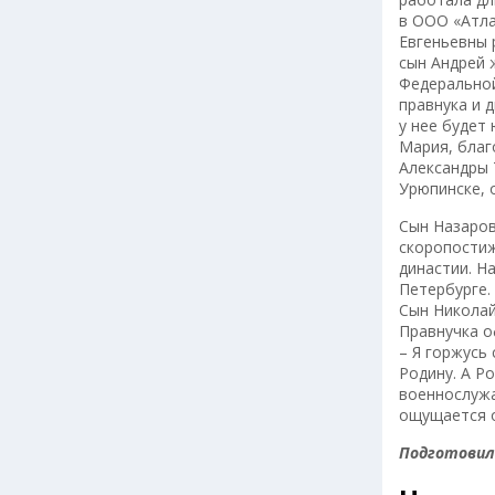
в ООО «Атла
Евгеньевны 
сын Андрей 
Федеральной
правнука и 
у нее будет
Мария, благ
Александры 
Урюпинске, 
Сын Назаров
скоропостиж
династии. Н
Петербурге.
Сын Николай
Правнучка о
– Я горжусь
Родину. А Ро
военнослужа
ощущается о
Подготовил