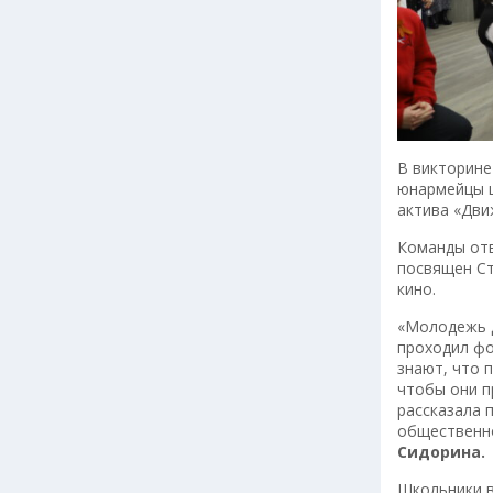
В викторине
юнармейцы ц
актива «Дви
Команды отв
посвящен Ст
кино.
«Молодежь д
проходил фо
знают, что 
чтобы они п
рассказала 
общественно
Сидорина.
Школьники в