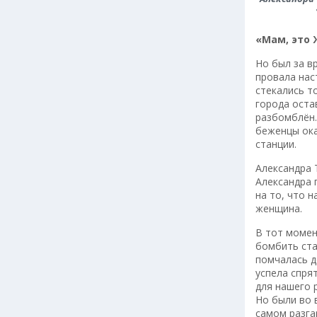
«Мам, это 
Но был за в
провала нас
стекались т
города оста
разбомблён.
беженцы ока
станции.
Александра 
Александра 
на то, что 
женщина.
В тот момен
бомбить ста
помчалась д
успела спря
для нашего 
Но были во 
самом разга