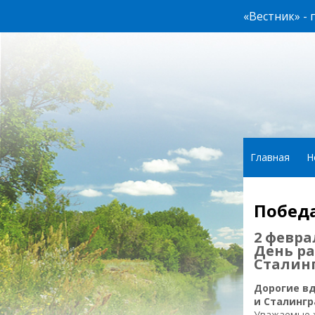
«Вестник» -
Главная
Н
Победа
2 февра
День р
Сталинг
Дорогие в
и Сталингр
Уважаемые 