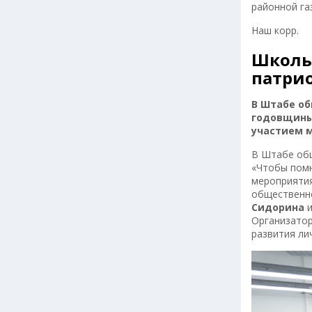
районной га
Наш корр.
Школьн
патри
В Штабе об
годовщины
участием 
В Штабе общ
«Чтобы помн
мероприятия
общественно
Сидорина
и
Организатор
развития ли