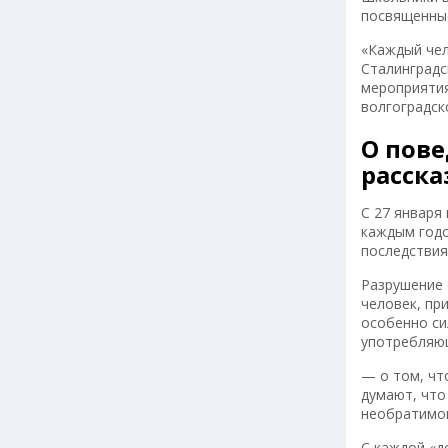
посвященные
«Каждый чел
Сталинградс
мероприятия
волгоградск
О пов
расска
С 27 января
каждым годо
последствия
Разрушение 
человек, пр
особенно си
употребляющ
— о том, чт
думают, что
необратимог
С каждой «д