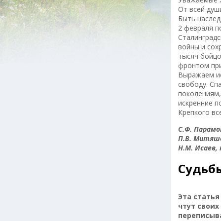
От всей душ
Быть наслед
2 февраля п
Сталинградс
войны и сох
тысяч бойцо
фронтом при
Выражаем ис
свободу. Сп
поколениям,
искренние п
Крепкого вс
С.Ф. Парамо
П.В. Митяш
Н.М. Исаев,
Судьб
Эта статья
чтут своих
переписыв