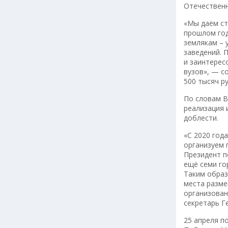
Отечественн
«Мы даём ст
прошлом год
землякам – 
заведений. 
и заинтерес
вузов», — с
500 тысяч р
По словам В
реализация 
доблести.
«С 2020 год
организуем 
Президент п
ещё семи го
Таким образ
места разме
организован
секретарь Г
25 апреля п