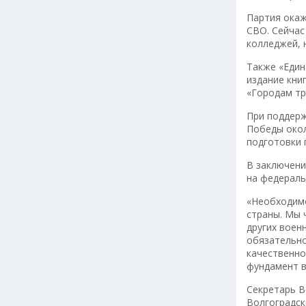
Партия окаж
СВО. Сейчас
колледжей, 
Также «Един
издание кни
«Городам тр
При поддерж
Победы окол
подготовки 
В заключени
на федераль
«Необходимо
страны. Мы 
других воен
обязательно
качественно
фундамент в
Секретарь В
Волгоградск