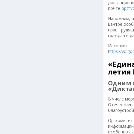
дистанционн
почте
op@vo
Напомним, ч
центре особ
прав трудящ
граждан в 
Источник:
https://volg
«Едина
летия
Одним 
«Диктан
В числе мер
Отечественн
благоустрой
Оргкомитет 
информации 
особенно ак