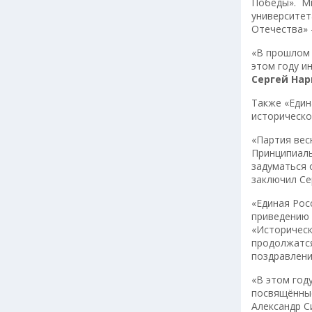
Победы». Ми
университет
Отечества» 
«В прошлом 
этом году и
Сергей На
Также «Един
историческо
«Партия вес
Принципиаль
задуматься 
заключил Се
«Единая Рос
приведению 
«Историческ
продолжатся
поздравлени
«В этом год
посвящённые
Александр С