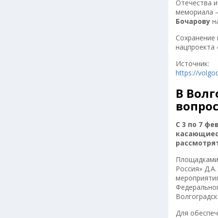
Отечества и
мемориала –
Бочарову
на
Сохранение 
нацпроекта 
Источник:
https://volg
В Волг
вопро
С 3 по 7 ф
касающиес
рассмотрят
Площадками 
Россия» Д.А
мероприятия
Федеральног
Волгоградск
Для обеспеч