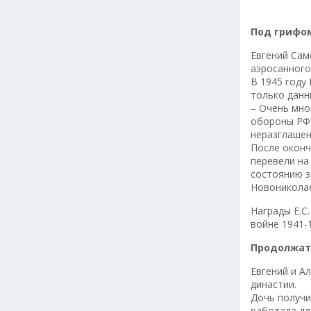
Под грифо
Евгений Сам
аэросанного
В 1945 году
только данн
– Очень мно
обороны РФ 
неразглашен
После оконч
перевели на
состоянию з
Новониколае
Награды Е.С
войне 1941-
Продолжат
Евгений и А
династии.
Дочь получи
работала дл