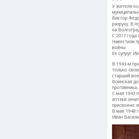
* * *
У жителя ос
муниципальн
Виктор Федо
разруху. В 
на Волгогра
С 2017 года
Навестили п
войны.
Ее супруг И
В 1943-м пр
только свою
старший вое
Воинская до
противника,
С мая 1943 
аптеки зени
присвоено з
В мае 1948 
Иван Василь