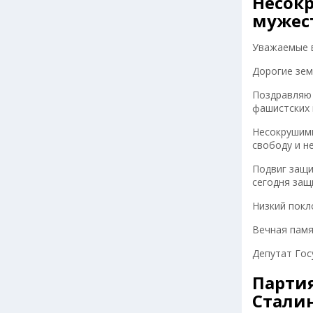
Несок
мужес
Уважаемые 
Дорогие зем
Поздравляю 
фашистских 
Несокрушимы
свободу и н
Подвиг защи
сегодня защ
Низкий покл
Вечная памя
Депутат Го
Партия
Стали