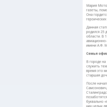
Мария Мотор
газеты, пом
Она гордитс
героических
Данная стат
родился 25 
области. В 
авиационно-
имени А.Ф. М
Семья офи
В городе на
служить тех
время это м
старшая доч
После начал
Самсонович,
Сталинградс
позаботятся
буквально «
них целых д