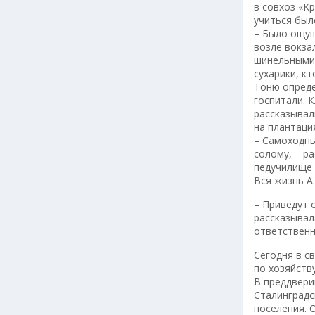
в совхоз «К
учиться был
– Было ощущ
возле вокза
шинельными 
сухарики, кт
Тоню опреде
госпитали. 
рассказывал
на плантаци
– Самоходны
солому, – р
педучилище 
Вся жизнь А
– Приведут 
рассказывал
ответственн
Сегодня в с
по хозяйств
В преддвери
Сталинградс
поселения. 