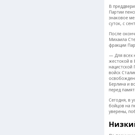
В преддвери
Партии пенс
знаковое ме
суток, с сен
После оконч
Михаила Сте
фракции Пар
— Для всех 
жестокой в 
нацистской 
войск Стали
освобождени
Берлина и в
перед памят
Сегодня, в 
бойцов на п
уверены, по
Низки