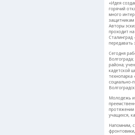
«Идея созда
горячий отк
много интер
защитникам 
Авторы эски
проходит на
Сталинград 
передавать 
Сегодня раб
Волгограда;
района; уче
кадетской ш
технопарка 
социально-п
Волгоградск
Молодежь и 
преемственн
протяжении 
учащихся, к
Напомним, с
фронтовики,