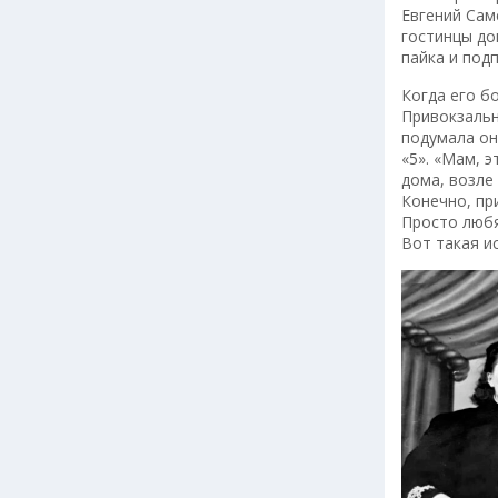
Евгений Сам
гостинцы до
пайка и под
Когда его б
Привокзальн
подумала он
«5». «Мам, 
дома, возле
Конечно, пр
Просто любя
Вот такая и