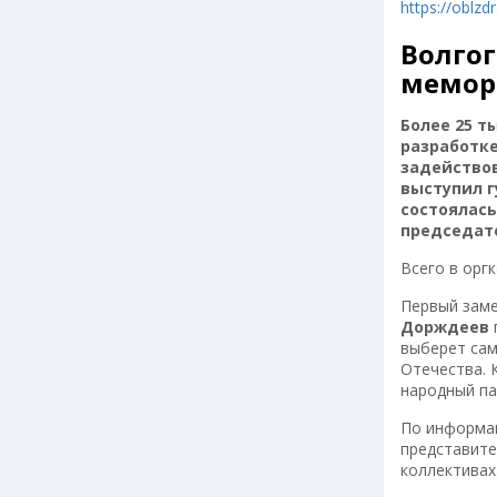
https://oblzd
Волго
мемор
Более 25 т
разработке
задейство
выступил г
состоялась
председат
Всего в орг
Первый заме
Дорждеев
выберет сам
Отечества. 
народный па
По информац
представите
коллективах