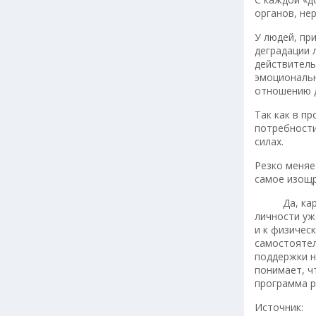
органов, не
У людей, пр
деградации 
действитель
эмоциональн
отношению д
Так как в п
потребности
силах.
Резко меняе
самое изощр
Да, картин
личности уж
и к физичес
самостоятел
поддержки н
понимает, ч
программа р
Источник: