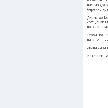
вызывают пи
письма дохо
бережно хра
Директор Ко
сотрудники 
патриотизма
Герой пожел
патриотичес
Лилия Сави
Источник: га