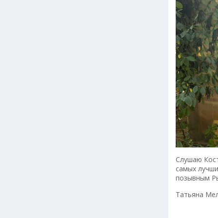
Слушаю Кост
самых лучши
позывным Ры
Татьяна Ме