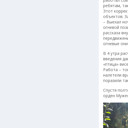
работал сов
ребятам, та
Этот коррек
объектов. З
– Выехал но
огневой пози
рассказа вн
передвижени
огневые они
В 4 утра ра
введения да
«птица» вис
Работа – то
налетели вр
поразили та
Спустя полт
орден Мужес