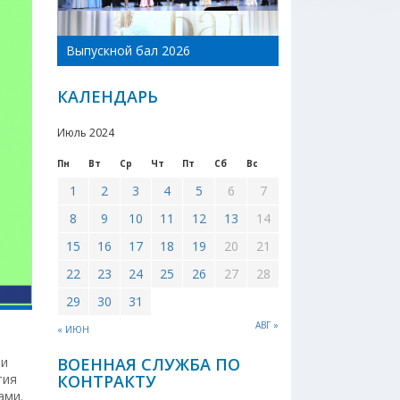
День Новоникол
Выпускной бал 2026
района 2026
КАЛЕНДАРЬ
Июль 2024
Пн
Вт
Ср
Чт
Пт
Сб
Вс
1
2
3
4
5
6
7
8
9
10
11
12
13
14
15
16
17
18
19
20
21
22
23
24
25
26
27
28
29
30
31
АВГ »
« ИЮН
ии
ВОЕННАЯ СЛУЖБА ПО
тия
КОНТРАКТУ
ами.