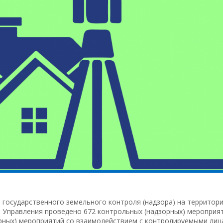
и государственного земельного контроля (надзора) на территор
 Управления проведено 672 контрольных (надзорных) мероприя
орных) мероприятий со взаимодействием с контролируемыми лиц