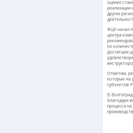
оценке стан
реализации 
других реги
деятельнос
ФЦК начал п
центра комп
рекомендова
по количест
достигших ц
удовлетворе
инструкторо
Отметим, ре
которые на 
субъектов Р
В Волгоград
Благодаря в
процесса на
производств