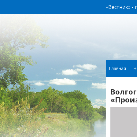
«Вестник» -
Главная
Н
Волгог
«Прои