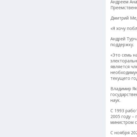
Андреем Ана
Преемственн
Дмитрий Мед
«Я хочу побл
Андрей Турч
поддержку.
«Это семь н
электоральн
является чл
необходимую
текущего го
Владимир Як
государстве
наук.
С 1993 рабо
2005 году –
министром с
С ноября 20