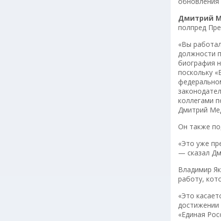
обновления 
Дмитрий 
полпред Пре
«Вы работал
должности п
биография н
поскольку «
федеральном
законодател
коллегами п
Дмитрий Ме
Он также по
«Это уже пр
— сказал Дм
Владимир Як
работу, кот
«Это касает
достижении 
«Единая Рос