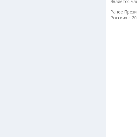
Является чл
Ранее Прези
России» с 20