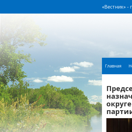
«Вестник» -
Главная
Н
Предс
назна
округе
парти