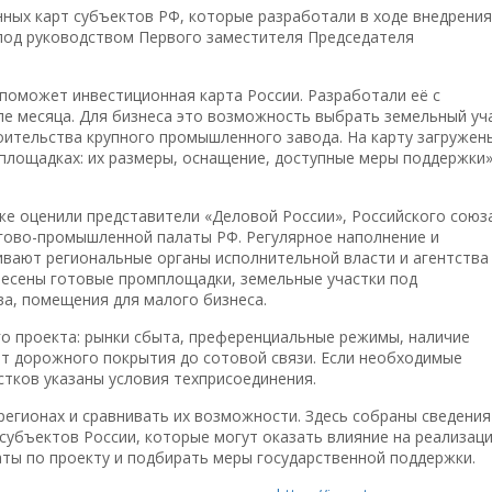
ных карт субъектов РФ, которые разработали в ходе внедрения
под руководством Первого заместителя Председателя
 поможет инвестиционная карта России. Разработали её с
ле месяца. Для бизнеса это возможность выбрать земельный уч
оительства крупного промышленного завода. На карту загружен
 площадках: их размеры, оснащение, доступные меры поддержки
уже оценили представители «Деловой России», Российского союз
гово-промышленной палаты РФ. Регулярное наполнение и
вают региональные органы исполнительной власти и агентства
анесены готовые промплощадки, земельные участки под
ва, помещения для малого бизнеса.
о проекта: рынки сбыта, преференциальные режимы, наличие
т дорожного покрытия до сотовой связи. Если необходимые
стков указаны условия техприсоединения.
регионах и сравнивать их возможности. Здесь собраны сведения
субъектов России, которые могут оказать влияние на реализац
аты по проекту и подбирать меры государственной поддержки.