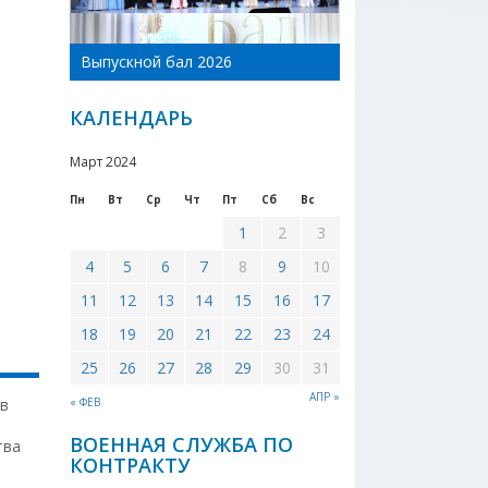
День Новоникол
Выпускной бал 2026
района 2026
КАЛЕНДАРЬ
Март 2024
Пн
Вт
Ср
Чт
Пт
Сб
Вс
1
2
3
4
5
6
7
8
9
10
11
12
13
14
15
16
17
18
19
20
21
22
23
24
25
26
27
28
29
30
31
АПР »
 в
« ФЕВ
ВОЕННАЯ СЛУЖБА ПО
тва
КОНТРАКТУ