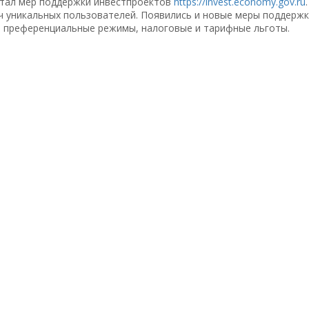
тал мер поддержки инвестпроектов
https://invest.economy.gov.ru
ч уникальных пользователей. Появились и новые меры поддержк
и, преференциальные режимы, налоговые и тарифные льготы.