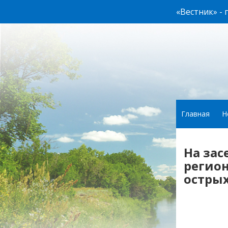
«Вестник» -
Главная
Н
На за
регион
острых