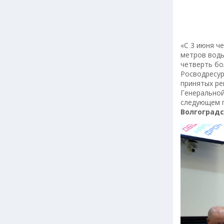
«С 3 июня ч
метров воды
четверть бо
Росводресур
принятых ре
Генеральной
следующем г
Волгоградс