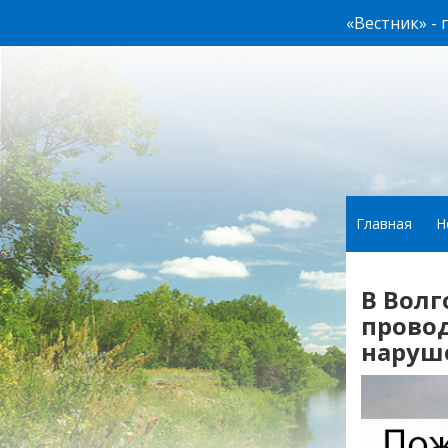
«Вестник» -
Главная
Н
В Волг
прово
наруше