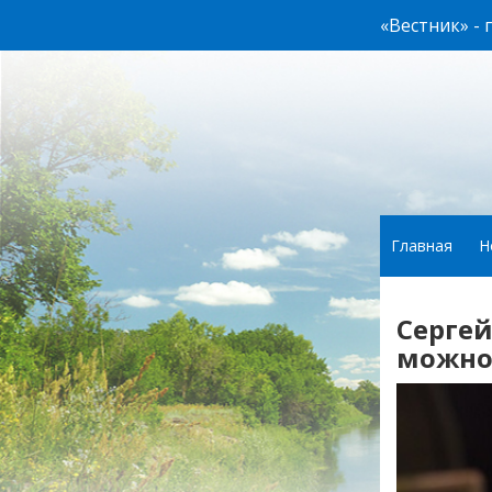
«Вестник» -
Главная
Н
Серге
можно